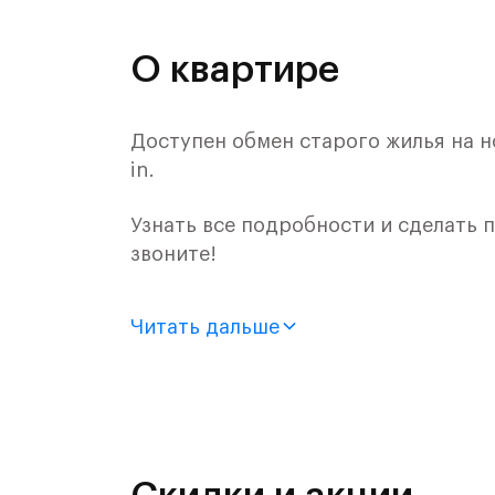
О квартире
Доступен обмен старого жилья на н
in.
Узнать все подробности и сделать
звоните!
Продается 2-комн. квартира с отде
Читать дальше
монолитного дома (Корпус 58, Секци
Цена указана с учетом готовой отде
«Рублевский квартал» — это эколог
и Подушкинским лесами.