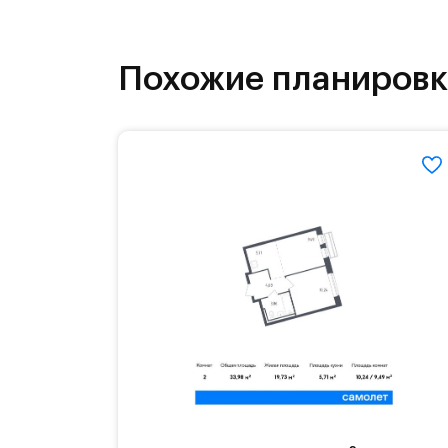
как на свежем воздухе, так и в спо
инфраструктура.
Похожие планиров
На территории квартала возведут д
детей есть возможность посещения 
Для автомобилистов — закрытые оз
Территория квартала приватная, въ