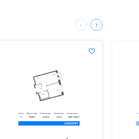
мая
ных
127#