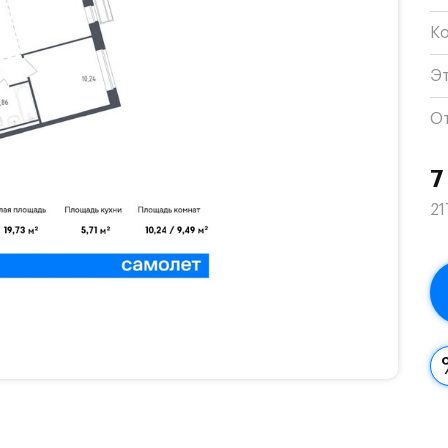
К
Э
О
7
21