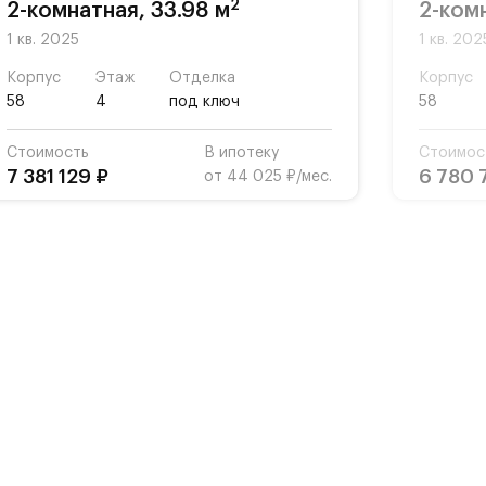
2
2-комнатная, 33.98 м
2-ком
1 кв. 2025
1 кв. 202
Корпус
Этаж
Отделка
Корпус
58
4
под ключ
58
Стоимость
В ипотеку
Стоимос
7 381 129 ₽
6 780 
от 44 025 ₽/мес.