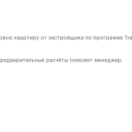
овую квартиру от застройщика по программе Tra
 предварительные расчёты поможет менеджер,
лкой. Квартира расположена на 4 этаже 8 этажно
я 5) в ЖК «Рублевский Квартал» от группы «Само
лки и кухни.
ичный проект от группы Самолет рядом с Дубко