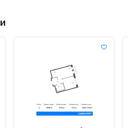
ртзале. Для комфортной жизни есть вся необходи
ки
етский сад и школу. Также для наиболее одарён
частной гимназии «Жуковка».
еленённые парковки.
езд осуществляется по пропускам.#yan19-2r1440