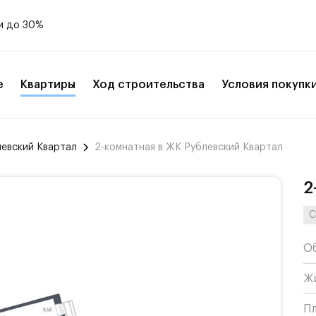
и до 30%
е
Квартиры
Ход строительства
Условия покупк
левский Квартал
2-комнатная в ЖК Рублевский Квартал
2
С
О
Ж
П