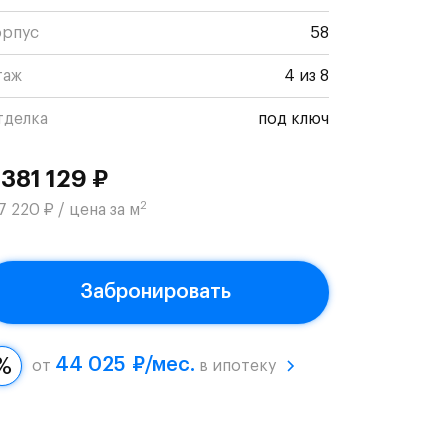
орпус
58
таж
4 из 8
тделка
под ключ
 381 129 ₽
2
7 220 ₽ / цена за м
Забронировать
44 025 ₽/мес.
от
в ипотеку