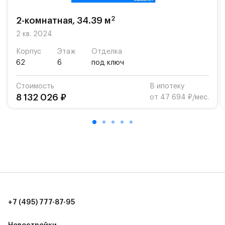
возможность посещения частной гимназии
«Жуковка».
2
2-комнатная, 34.39 м
Для автомобилистов — закрытые озеленённые
2 кв. 2024
парковки.
Корпус
Этаж
Отделка
62
6
под ключ
Территория квартала приватная, въезд
осуществляется по пропускам.#yan19-2r1498843#
Стоимость
В ипотеку
8 132 026 ₽
от 47 694 ₽/мес.
+7 (495) 777-87-95