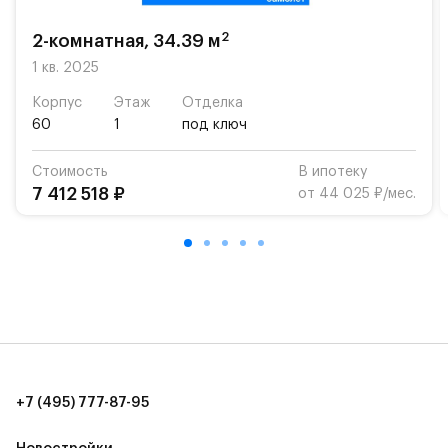
школу. Также для наиболее одарённых детей есть
возможность посещения частной гимназии
2
2-комнатная, 34.39 м
«Жуковка».
1 кв. 2025
Для автомобилистов — закрытые озеленённые
Корпус
Этаж
Отделка
парковки.
60
1
под ключ
Территория квартала приватная, въезд
Стоимость
В ипотеку
осуществляется по пропускам.#yan19-2r1509116#
7 412 518 ₽
от 44 025 ₽/мес.
+7 (495) 777-87-95