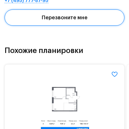
+7 (495) 777-87-95
Квартал находится рядом с выездами на
Красногорское и Рублево-Успенское шоссе.
Перезвоните мне
Поблизости расположено новое наземное метро
МЦД «Одинцово».
До МКАД можно добраться за 15 минут на
«Северный обход Одинцово».
Похожие планировки
Территория леса доступна для пеших и
велосипедных прогулок, а в зимнее время года —
для катания на лыжах. Также в зоне Подушкинского
лесопарка расположены кафе и места для
спокойного отдыха.
Расположение позволяет вести здоровый образ
жизни и регулярно заниматься спортом, как на
свежем воздухе, так и в спортзале. Для комфортной
жизни есть вся необходимая инфраструктура.
На территории квартала возведут детский сад и