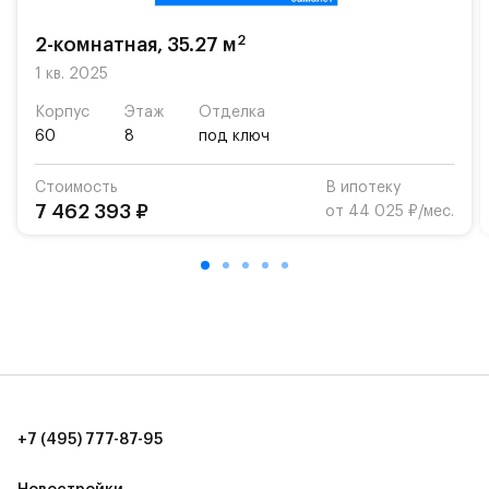
возможность посещения частной гимназии
«Жуковка».
2
2-комнатная, 35.27 м
Для автомобилистов — закрытые озеленённые
1 кв. 2025
парковки.
Корпус
Этаж
Отделка
60
8
под ключ
Территория квартала приватная, въезд
осуществляется по пропускам.#yan19-2r1509117#
Стоимость
В ипотеку
7 462 393 ₽
от 44 025 ₽/мес.
+7 (495) 777-87-95