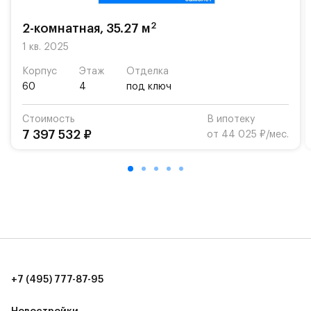
«Жуковка».
2
2-комнатная, 35.27 м
Для автомобилистов — закрытые озеленённые
парковки.
1 кв. 2025
Корпус
Этаж
Отделка
Территория квартала приватная, въезд
60
4
под ключ
осуществляется по пропускам.#yan19-2r1532799#
Стоимость
В ипотеку
7 397 532 ₽
от 44 025 ₽/мес.
+7 (495) 777-87-95