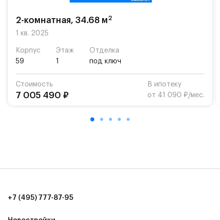
возможность посещения частной гимназии
«Жуковка».
2
2-комнатная, 34.68 м
Для автомобилистов — закрытые озеленённые
1 кв. 2025
парковки.
Корпус
Этаж
Отделка
59
1
под ключ
Территория квартала приватная, въезд
осуществляется по пропускам.#yan19-2r1417364#
Стоимость
В ипотеку
7 005 490 ₽
от 41 090 ₽/мес.
+7 (495) 777-87-95