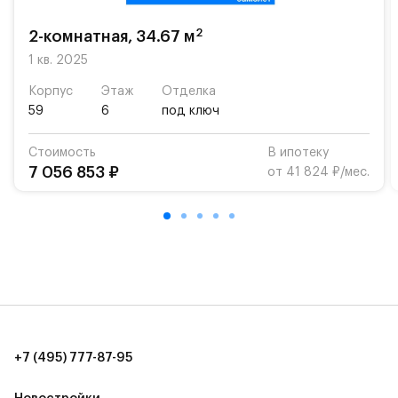
возможность посещения частной гимназии
«Жуковка».
2
2-комнатная, 34.67 м
Для автомобилистов — закрытые озеленённые
1 кв. 2025
парковки.
Корпус
Этаж
Отделка
59
6
под ключ
Территория квартала приватная, въезд
осуществляется по пропускам.#yan19-2r1440614#
Стоимость
В ипотеку
7 056 853 ₽
от 41 824 ₽/мес.
+7 (495) 777-87-95