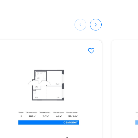
ных
511#