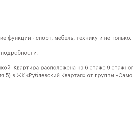
е функции - спорт, мебель, технику и не только.
е подробности.
лкой. Квартира расположена на 6 этаже 9 этажно
я 5) в ЖК «Рублевский Квартал» от группы «Само
лки и кухни.
ичный проект от группы Самолет рядом с Дубко
 комплексам, престижный статус западного