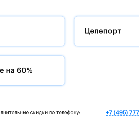
 добраться до столицы.
оквартиры с чистовой отделкой, закрытый двор 
ему «своей» территорией, куда хочется
Целепорт
и на Красногорское и Рублево-Успенское шоссе.
земное метро МЦД «Одинцово».
е на 60%
нут на «Северный обход Одинцово».
х и велосипедных прогулок, а в зимнее время го
е Подушкинского лесопарка расположены кафе и м
+7 (495) 77
олнительные скидки по телефону:
овый образ жизни и регулярно заниматься спорт
ртзале. Для комфортной жизни есть вся необходи