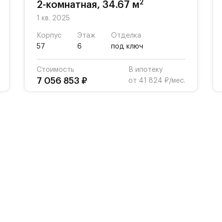
2
2-комнатная, 34.67 м
1 кв. 2025
Корпус
Этаж
Отделка
57
6
под ключ
Стоимость
В ипотеку
7 056 853 ₽
от 41 824 ₽/мес.