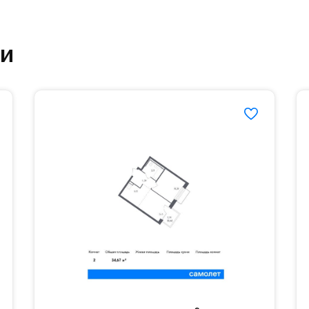
етский сад и школу. Также для наиболее одарён
частной гимназии «Жуковка».
ки
еленённые парковки.
езд осуществляется по пропускам.#yan19-2r1489