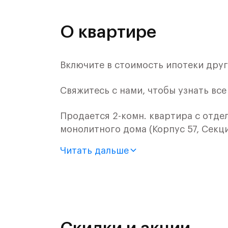
О квартире
Включите в стоимость ипотеки други
Свяжитесь с нами, чтобы узнать вс
Продается 2-комн. квартира с отде
монолитного дома (Корпус 57, Секци
Читать дальше
Цена указана с учетом готовой отде
«Рублевский квартал» — это эколог
и Подушкинским лесами.
Он сочетает близость к природным