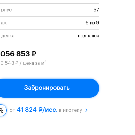
орпус
57
таж
6 из 9
тделка
под ключ
 056 853 ₽
2
3 543 ₽ / цена за м
Забронировать
41 824 ₽/мес.
от
в ипотеку