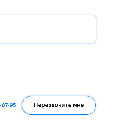
без
да —
еста
Перезвоните мне
7-87-95
ом,
мая