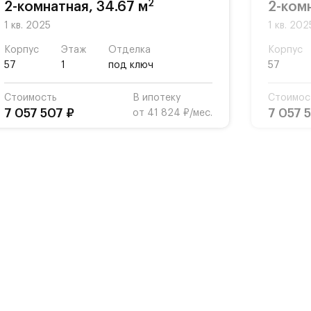
2
2-комнатная, 34.67 м
2-ком
1 кв. 2025
1 кв. 202
Корпус
Этаж
Отделка
Корпус
57
1
под ключ
57
Стоимость
В ипотеку
Стоимос
7 057 507 ₽
7 057 
от 41 824 ₽/мес.