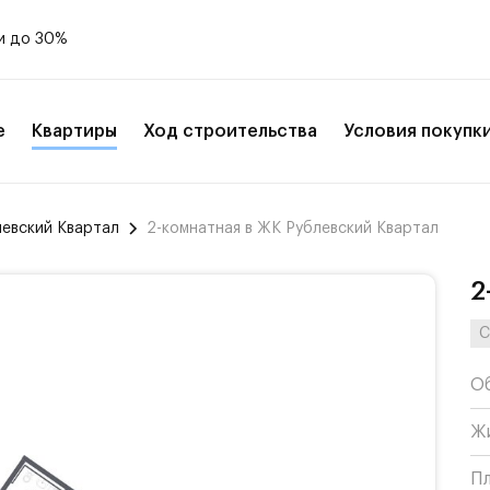
и до 30%
е
Квартиры
Ход строительства
Условия покупк
левский Квартал
2-комнатная в ЖК Рублевский Квартал
2
С
О
Ж
П