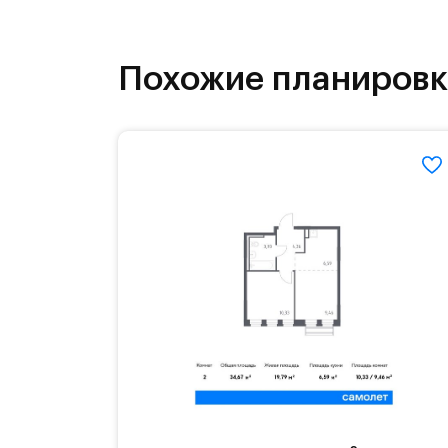
На территории квартала возведут д
детей есть возможность посещения 
Похожие планиров
Для автомобилистов — закрытые оз
Территория квартала приватная, въ