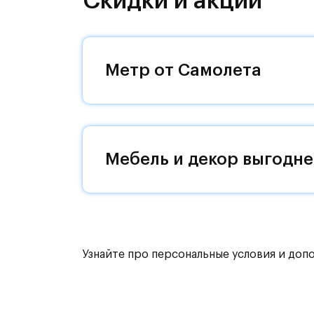
Скидки и акции
направления и возможность удобно
Уютная малоэтажная застройка, евр
машин — квартал станет по-настоящ
Метр от Самолета
возвращаться.
Квартал находится рядом с выездам
Поблизости расположено новое на
Мебель и декор выгодне
До МКАД можно добраться за 15 ми
Территория леса доступна для пеши
для катания на лыжах. Также в зон
для спокойного отдыха.
Узнайте про персональные условия и доп
Расположение позволяет вести здор
как на свежем воздухе, так и в спо
инфраструктура.