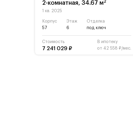
2
2-комнатная, 34.67 м
1 кв. 2025
Корпус
Этаж
Отделка
57
6
под ключ
Стоимость
В ипотеку
7 241 029 ₽
от 42 558 ₽/мес.