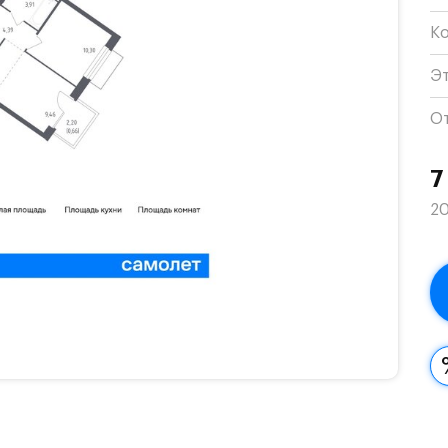
К
Э
О
7
20