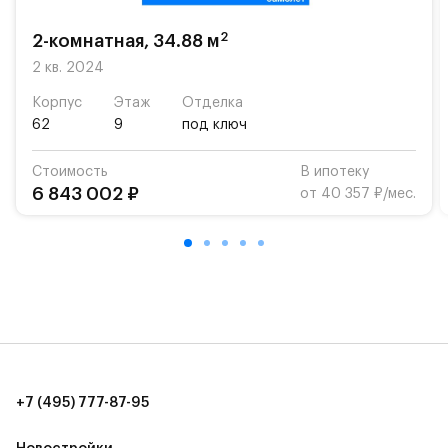
возможность посещения частной гимназии
«Жуковка».
2
2-комнатная, 34.88 м
Для автомобилистов — закрытые озеленённые
2 кв. 2024
парковки.
Корпус
Этаж
Отделка
62
9
под ключ
Территория квартала приватная, въезд
осуществляется по пропускам.#yan19-2r1330258#
Стоимость
В ипотеку
6 843 002 ₽
от 40 357 ₽/мес.
+7 (495) 777-87-95