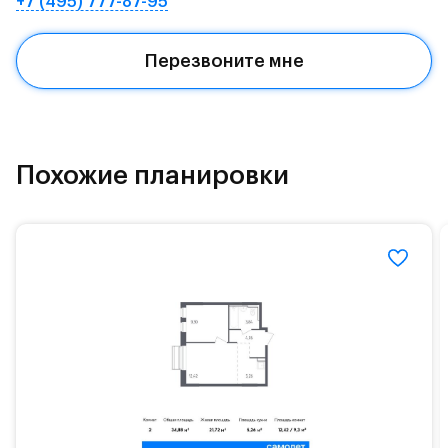
+7 (495) 777-87-95
Красногорское и Рублево-Успенское шоссе.
Поблизости расположено новое наземное метро
Перезвоните мне
МЦД «Одинцово».
До МКАД можно добраться за 15 минут на
«Северный обход Одинцово».
Территория леса доступна для пеших и
Похожие планировки
велосипедных прогулок, а в зимнее время года —
для катания на лыжах. Также в зоне Подушкинского
лесопарка расположены кафе и места для
спокойного отдыха.
Расположение позволяет вести здоровый образ
жизни и регулярно заниматься спортом, как на
свежем воздухе, так и в спортзале. Для комфортной
жизни есть вся необходимая инфраструктура.
На территории квартала возведут детский сад и
школу. Также для наиболее одарённых детей есть