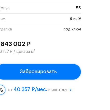
орпус
55
таж
9 из 9
тделка
под ключ
 843 002 ₽
2
6 187 ₽ / цена за м
Забронировать
40 357 ₽/мес.
от
в ипотеку