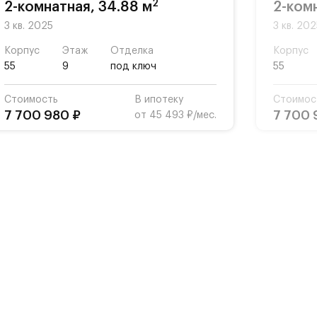
2
2-комнатная, 34.88 м
2-ком
3 кв. 2025
3 кв. 20
Корпус
Этаж
Отделка
Корпус
55
9
под ключ
55
Стоимость
В ипотеку
Стоимос
7 700 980 ₽
7 700 
от 45 493 ₽/мес.