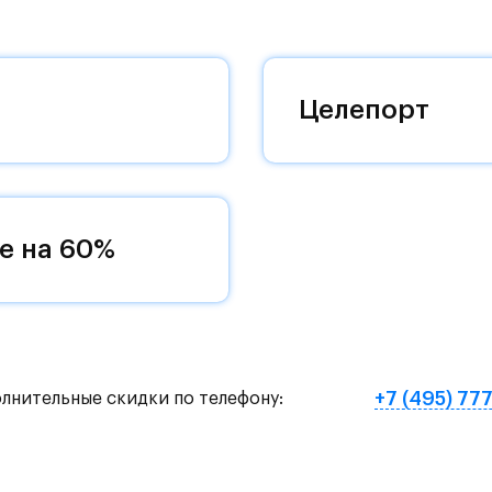
 добраться до столицы.
оквартиры с чистовой отделкой, закрытый двор 
ему «своей» территорией, куда хочется
Целепорт
и на Красногорское и Рублево-Успенское шоссе.
земное метро МЦД «Одинцово».
е на 60%
нут на «Северный обход Одинцово».
х и велосипедных прогулок, а в зимнее время го
е Подушкинского лесопарка расположены кафе и м
+7 (495) 77
олнительные скидки по телефону:
овый образ жизни и регулярно заниматься спорт
ртзале. Для комфортной жизни есть вся необходи