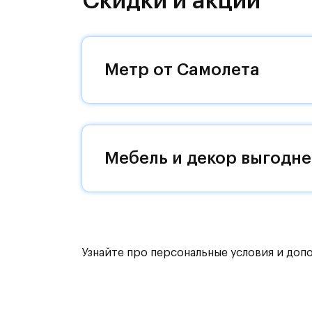
Скидки и акции
направления и возможность удобно
Уютная малоэтажная застройка, евр
машин — квартал станет по-настоящ
Метр от Самолета
возвращаться.
Квартал находится рядом с выездам
Поблизости расположено новое на
Мебель и декор выгодне
До МКАД можно добраться за 15 ми
Территория леса доступна для пеши
для катания на лыжах. Также в зон
для спокойного отдыха.
Узнайте про персональные условия и доп
Расположение позволяет вести здор
как на свежем воздухе, так и в спо
инфраструктура.