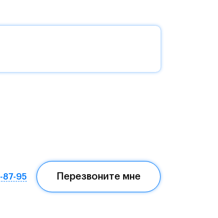
без
да —
еста
Перезвоните мне
7-87-95
ом,
мая