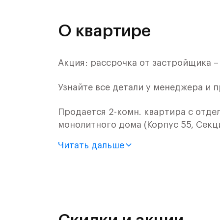
О квартире
Акция: рассрочка от застройщика –
Узнайте все детали у менеджера и 
Продается 2-комн. квартира с отде
монолитного дома (Корпус 55, Секци
Читать дальше
Цена указана с учетом готовой отде
«Рублевский квартал» — это эколог
и Подушкинским лесами.
Он сочетает близость к природным