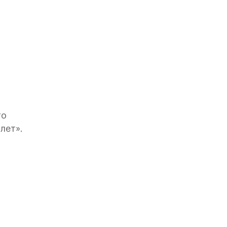
го
лет».
вским