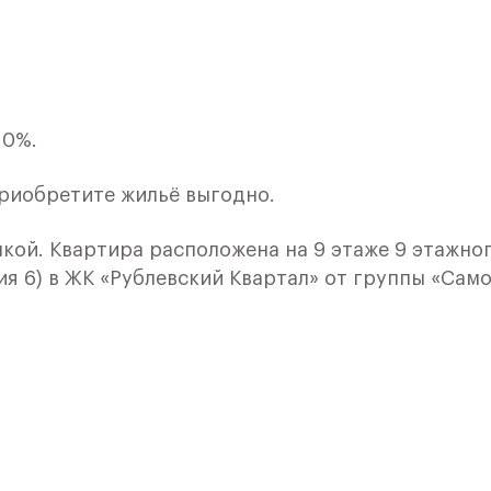
 0%.
приобретите жильё выгодно.
лкой. Квартира расположена на 9 этаже 9 этажно
я 6) в ЖК «Рублевский Квартал» от группы «Само
лки и кухни.
ичный проект от группы Самолет рядом с Дубко
 комплексам, престижный статус западного