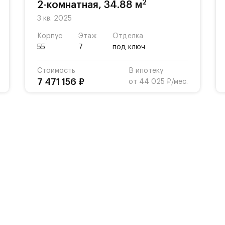
2
2-комнатная, 34.88 м
3 кв. 2025
Корпус
Этаж
Отделка
55
7
под ключ
Стоимость
В ипотеку
7 471 156 ₽
от 44 025 ₽/мес.