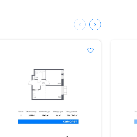
ных
87#