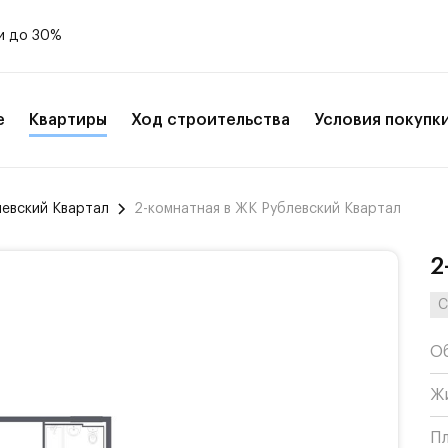
и до 30%
е
Квартиры
Ход строительства
Условия покупк
левский Квартал
2-комнатная в ЖК Рублевский Квартал
2
С
О
Ж
П