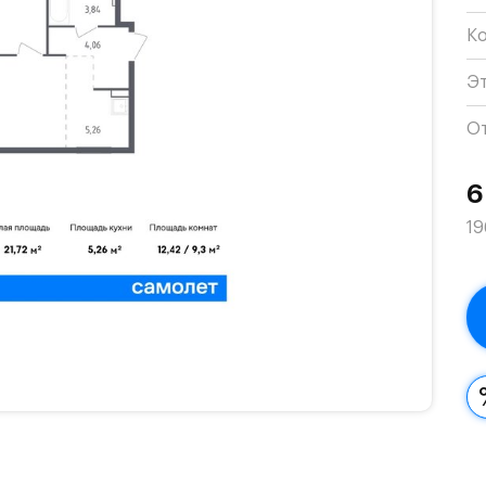
К
Э
О
6
19