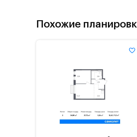
На территории квартала возведут д
детей есть возможность посещения 
Похожие планиров
Для автомобилистов — закрытые оз
Территория квартала приватная, въ