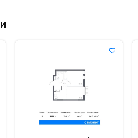
етский сад и школу. Также для наиболее одарён
частной гимназии «Жуковка».
ки
еленённые парковки.
езд осуществляется по пропускам.#yan19-2r15211