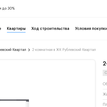
и до 30%
е
Квартиры
Ход строительства
Условия покупк
левский Квартал
2-комнатная в ЖК Рублевский Квартал
2
С
О
Ж
П