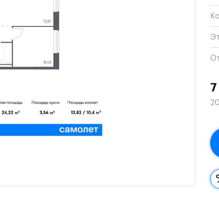
К
Э
О
7
20