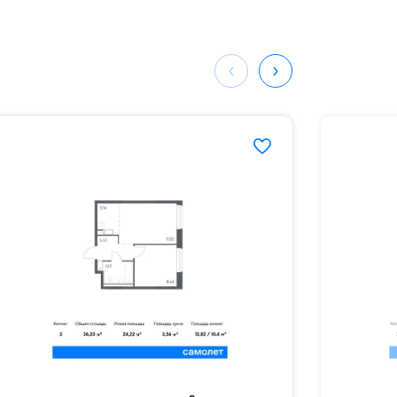
мая
ных
376#