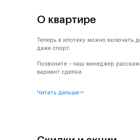
О квартире
Теперь в ипотеку можно включать д
даже спорт.
Позвоните – наш менеджер расскаж
вариант сделки.
Продается 2-комн. квартира с отде
Читать дальше
монолитного дома (Корпус 62, Секци
Цена указана с учетом готовой отде
«Рублевский квартал» — это эколог
и Подушкинским лесами.