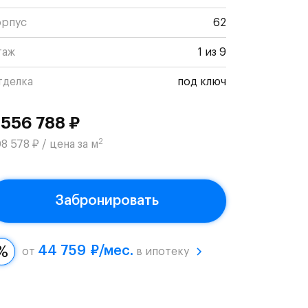
орпус
62
таж
1 из 9
тделка
под ключ
 556 788 ₽
2
8 578 ₽ / цена за м
Забронировать
44 759 ₽/мес.
от
в ипотеку