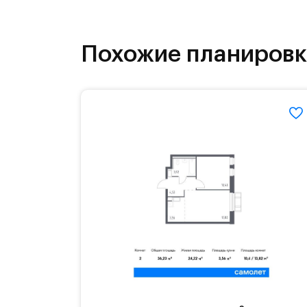
как на свежем воздухе, так и в спо
инфраструктура.
Похожие планиров
На территории квартала возведут д
детей есть возможность посещения 
Для автомобилистов — закрытые оз
Территория квартала приватная, въ