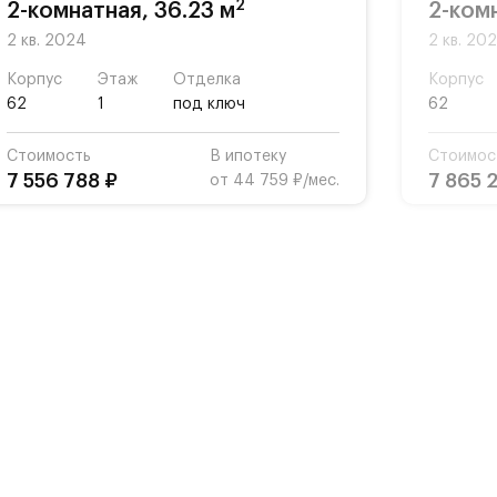
2
2-комнатная, 36.23 м
2-комн
2 кв. 2024
2 кв. 20
Корпус
Этаж
Отделка
Корпус
62
1
под ключ
62
Стоимость
В ипотеку
Стоимос
7 556 788 ₽
7 865 
от 44 759 ₽/мес.