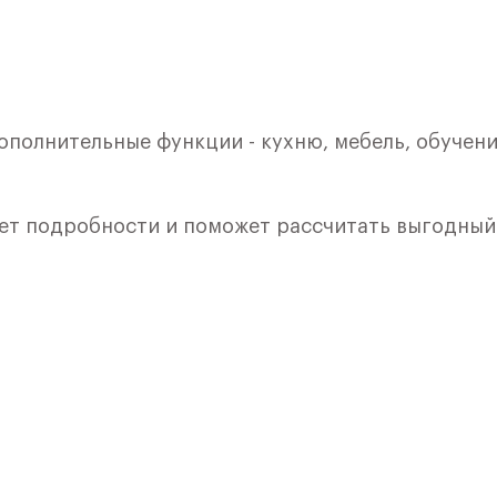
ополнительные функции - кухню, мебель, обучени
ет подробности и поможет рассчитать выгодный
лкой. Квартира расположена на 1 этаже 9 этажно
я 8) в ЖК «Рублевский Квартал» от группы «Само
лки и кухни.
ичный проект от группы Самолет рядом с Дубко