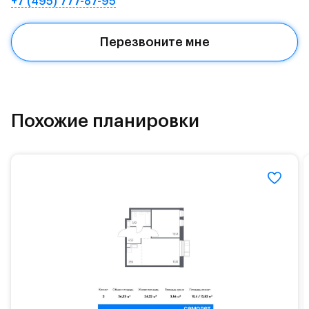
+7 (495) 777-87-95
Квартал находится рядом с выездами на
Красногорское и Рублево-Успенское шоссе.
Перезвоните мне
Поблизости расположено новое наземное метро
МЦД «Одинцово».
До МКАД можно добраться за 15 минут на
«Северный обход Одинцово».
Похожие планировки
Территория леса доступна для пеших и
велосипедных прогулок, а в зимнее время года —
для катания на лыжах. Также в зоне Подушкинского
лесопарка расположены кафе и места для
спокойного отдыха.
Расположение позволяет вести здоровый образ
жизни и регулярно заниматься спортом, как на
свежем воздухе, так и в спортзале. Для комфортной
жизни есть вся необходимая инфраструктура.
На территории квартала возведут детский сад и