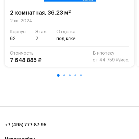
школу. Также для наиболее одарённых детей есть
возможность посещения частной гимназии
2
2-комнатная, 36.23 м
«Жуковка».
2 кв. 2024
Для автомобилистов — закрытые озеленённые
Корпус
Этаж
Отделка
парковки.
62
2
под ключ
Территория квартала приватная, въезд
Стоимость
В ипотеку
осуществляется по пропускам.#yan19-2r1350066#
7 648 885 ₽
от 44 759 ₽/мес.
+7 (495) 777-87-95