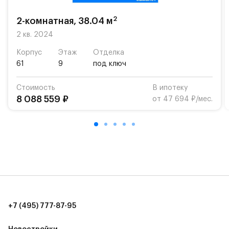
Для автомобилистов — закрытые озеленённые
2
2-комнатная, 38.04 м
парковки.
2 кв. 2024
Территория квартала приватная, въезд
Корпус
Этаж
Отделка
осуществляется по пропускам.#yan19-2r1536955#
61
9
под ключ
Стоимость
В ипотеку
8 088 559 ₽
от 47 694 ₽/мес.
+7 (495) 777-87-95