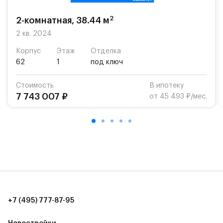
возможность посещения частной гимназии
«Жуковка».
2
2-комнатная, 38.44 м
Для автомобилистов — закрытые озеленённые
2 кв. 2024
парковки.
Корпус
Этаж
Отделка
62
1
под ключ
Территория квартала приватная, въезд
осуществляется по пропускам.#yan19-2r1344794#
Стоимость
В ипотеку
7 743 007 ₽
от 45 493 ₽/мес.
+7 (495) 777-87-95