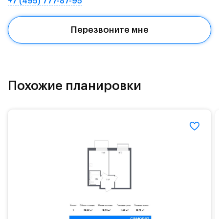
+7 (495) 777-87-95
Квартал находится рядом с выездами на
Красногорское и Рублево-Успенское шоссе.
Перезвоните мне
Поблизости расположено новое наземное метро
МЦД «Одинцово».
До МКАД можно добраться за 15 минут на
«Северный обход Одинцово».
Похожие планировки
Территория леса доступна для пеших и
велосипедных прогулок, а в зимнее время года —
для катания на лыжах. Также в зоне Подушкинского
лесопарка расположены кафе и места для
спокойного отдыха.
Расположение позволяет вести здоровый образ
жизни и регулярно заниматься спортом, как на
свежем воздухе, так и в спортзале. Для комфортной
жизни есть вся необходимая инфраструктура.
На территории квартала возведут детский сад и