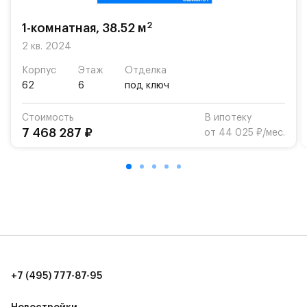
школу. Также для наиболее одарённых детей есть
возможность посещения частной гимназии
2
1-комнатная, 38.52 м
«Жуковка».
2 кв. 2024
Для автомобилистов — закрытые озеленённые
Корпус
Этаж
Отделка
парковки.
62
6
под ключ
Территория квартала приватная, въезд
Стоимость
В ипотеку
осуществляется по пропускам.#yan19-2r1326882#
7 468 287 ₽
от 44 025 ₽/мес.
+7 (495) 777-87-95