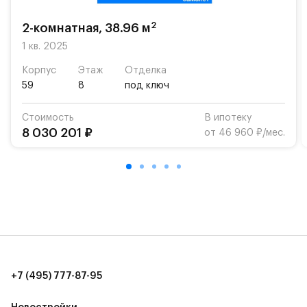
возможность посещения частной гимназии
«Жуковка».
2
2-комнатная, 38.96 м
Для автомобилистов — закрытые озеленённые
1 кв. 2025
парковки.
Корпус
Этаж
Отделка
59
8
под ключ
Территория квартала приватная, въезд
осуществляется по пропускам.#yan19-2r1413805#
Стоимость
В ипотеку
8 030 201 ₽
от 46 960 ₽/мес.
+7 (495) 777-87-95