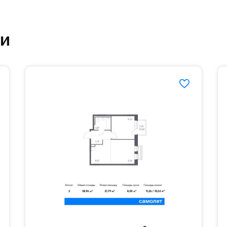
ртзале. Для комфортной жизни есть вся необходи
ки
етский сад и школу. Также для наиболее одарён
частной гимназии «Жуковка».
еленённые парковки.
езд осуществляется по пропускам.#yan19-2r1498