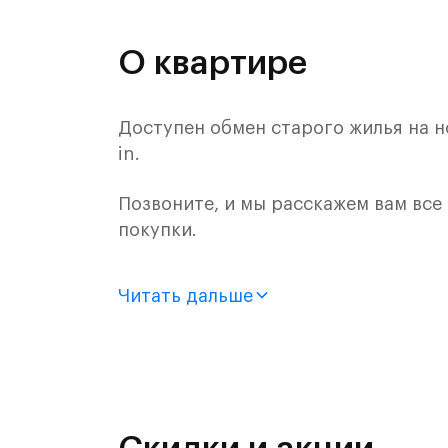
О квартире
Доступен обмен старого жилья на н
in.
Позвоните, и мы расскажем вам все
покупки.
Продается 2-комн. квартира с отде
Читать дальше
монолитного дома (Корпус 59, Секци
Цена указана с учетом готовой отде
«Рублевский квартал» — это эколог
и Подушкинским лесами.