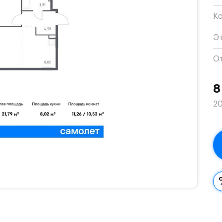
К
Э
О
8
20