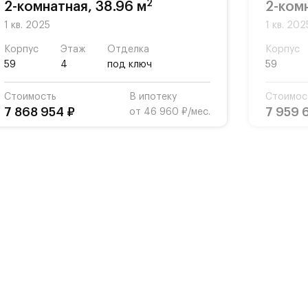
2
2-комнатная, 38.96 м
2-ком
1 кв. 2025
1 кв. 202
Корпус
Этаж
Отделка
Корпус
59
4
под ключ
59
Стоимость
В ипотеку
Стоимос
7 868 954 ₽
7 959 
от 46 960 ₽/мес.