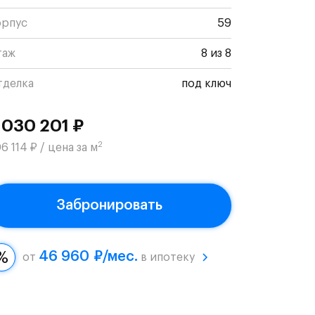
орпус
59
таж
8 из 8
тделка
под ключ
 030 201 ₽
2
6 114 ₽ / цена за м
Забронировать
46 960 ₽/мес.
от
в ипотеку