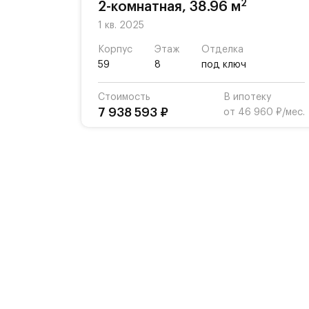
2
2-комнатная, 38.96 м
1 кв. 2025
Корпус
Этаж
Отделка
59
8
под ключ
Стоимость
В ипотеку
7 938 593 ₽
от 46 960 ₽/мес.