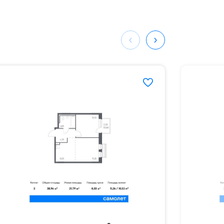
мая
ных
788#