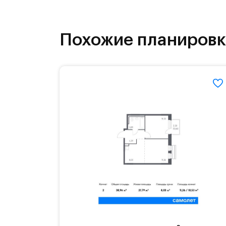
как на свежем воздухе, так и в спо
инфраструктура.
Похожие планиров
На территории квартала возведут д
детей есть возможность посещения 
Для автомобилистов — закрытые оз
Территория квартала приватная, въ