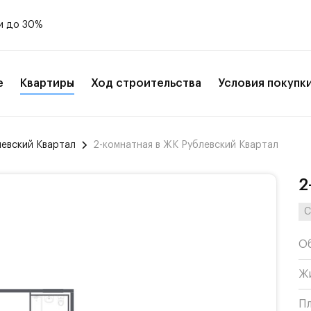
и до 30%
е
Квартиры
Ход строительства
Условия покупк
левский Квартал
2-комнатная в ЖК Рублевский Квартал
2
С
О
Ж
П