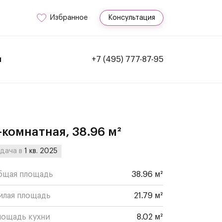
Избранное
Консультация
и
+7 (495) 777-87-95
-комнатная, 38.96 м²
дача в
1 кв. 2025
бщая площадь
38.96 м²
илая площадь
21.79 м²
лощадь кухни
8.02 м²