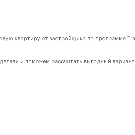
овую квартиру от застройщика по программе Tra
 детали и поможем рассчитать выгодный вариант
лкой. Квартира расположена на 8 этаже 8 этажно
я 4) в ЖК «Рублевский Квартал» от группы «Само
лки и кухни.
ичный проект от группы Самолет рядом с Дубко