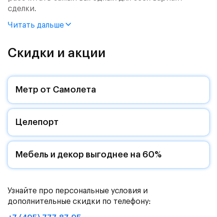
сделки.
Читать дальше
Продается 2-комн. квартира с отделкой. Квартира
расположена на 8 этаже 9 этажного монолитного
дома (Корпус 62, Секция 8) в ЖК «Рублевский
Скидки и акции
Квартал» от группы «Самолет».
Цена указана с учетом готовой отделки и кухни.
Метр от Самолета
«Рублевский квартал» — это экологичный проект
от группы Самолет рядом с Дубковским и
Целепорт
Подушкинским лесами.
Он сочетает близость к природным комплексам,
престижный статус западного направления и
Мебель и декор выгоднее на 60%
возможность удобно добраться до столицы.
Уютная малоэтажная застройка, евроквартиры с
Узнайте про персональные условия и
чистовой отделкой, закрытый двор без машин —
дополнительные скидки по телефону:
квартал станет по-настоящему «своей»