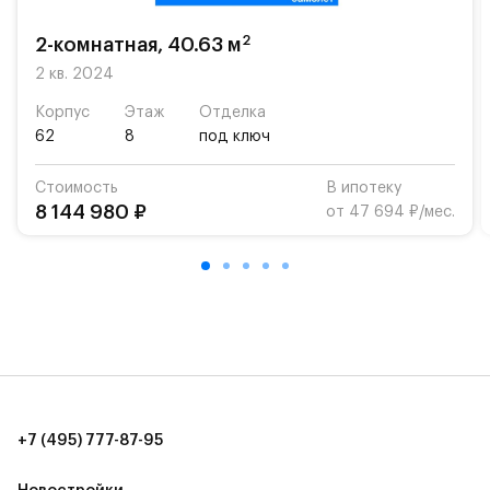
На территории квартала возведут детский сад и
школу. Также для наиболее одарённых детей есть
2
2-комнатная, 40.63 м
возможность посещения частной гимназии
2 кв. 2024
«Жуковка».
Корпус
Этаж
Отделка
Для автомобилистов — закрытые озеленённые
62
8
под ключ
парковки.
Стоимость
В ипотеку
Территория квартала приватная, въезд
8 144 980 ₽
от 47 694 ₽/мес.
осуществляется по пропускам.#yan19-2r1333933#
+7 (495) 777-87-95