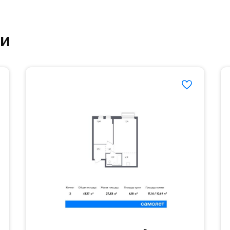
овый образ жизни и регулярно заниматься спорт
ртзале. Для комфортной жизни есть вся необходи
ки
етский сад и школу. Также для наиболее одарён
частной гимназии «Жуковка».
еленённые парковки.
езд осуществляется по пропускам.#yan19-2r1521