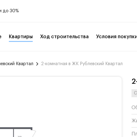
и до 30%
е
Квартиры
Ход строительства
Условия покупк
левский Квартал
2-комнатная в ЖК Рублевский Квартал
2
С
О
Ж
П