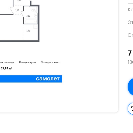
К
Э
О
7
18