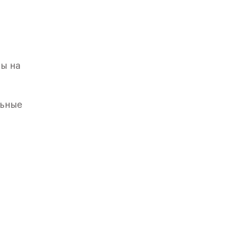
ны на
льные
го
вским