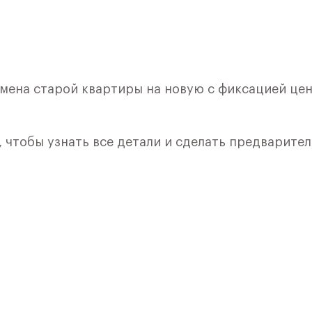
обмена старой квартиры на новую с фиксацией це
, чтобы узнать все детали и сделать предварите
лкой. Квартира расположена на 7 этаже 7 этажно
ия 2) в ЖК «Рублевский Квартал» от группы
лки и кухни.
ичный проект от группы Самолет рядом с Дубко