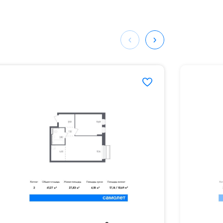
ом,
мая
ных
094#