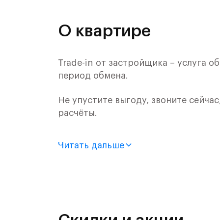
О квартире
Trade-in от застройщика – услуга 
период обмена.
Не упустите выгоду, звоните сейчас
расчёты.
Продается 2-комн. квартира с отде
Читать дальше
монолитного дома (Корпус 54, Секц
«Самолет».
Цена указана с учетом готовой отде
«Рублевский квартал» — это эколог