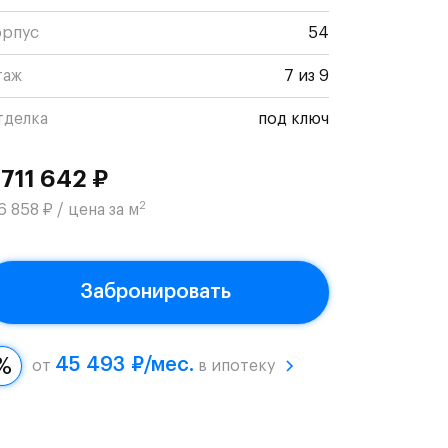
орпус
54
таж
7 из 9
тделка
под ключ
 711 642 ₽
2
6 858 ₽ / цена за м
Забронировать
45 493 ₽/мес.
от
в ипотеку