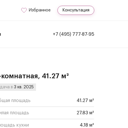
Избранное
Консультация
и
+7 (495) 777-87-95
-комнатная, 41.27 м²
дача в
3 кв. 2025
бщая площадь
41.27 м²
илая площадь
27.83 м²
лощадь кухни
4.18 м²