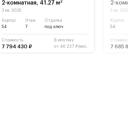
2
2-комнатная, 41.27 м
2-комн
3 кв. 2025
3 кв. 20
Корпус
Этаж
Отделка
Корпус
54
7
под ключ
54
Стоимость
В ипотеку
Стоимос
7 794 430 ₽
7 685 
от 46 227 ₽/мес.