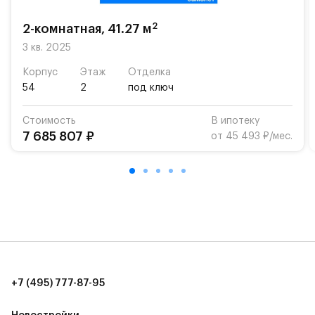
«Жуковка».
2
2-комнатная, 41.27 м
Для автомобилистов — закрытые озеленённые
парковки.
3 кв. 2025
Корпус
Этаж
Отделка
Территория квартала приватная, въезд
54
2
под ключ
осуществляется по пропускам.#yan19-2r1520879#
Стоимость
В ипотеку
7 685 807 ₽
от 45 493 ₽/мес.
+7 (495) 777-87-95