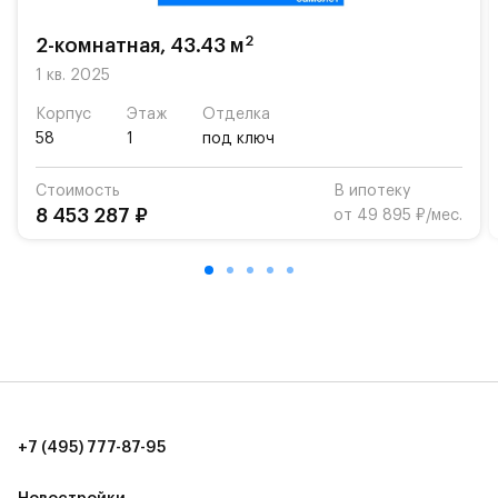
возможность посещения частной гимназии
«Жуковка».
2
2-комнатная, 43.43 м
Для автомобилистов — закрытые озеленённые
1 кв. 2025
парковки.
Корпус
Этаж
Отделка
58
1
под ключ
Территория квартала приватная, въезд
осуществляется по пропускам.#yan19-2r1519337#
Стоимость
В ипотеку
8 453 287 ₽
от 49 895 ₽/мес.
+7 (495) 777-87-95