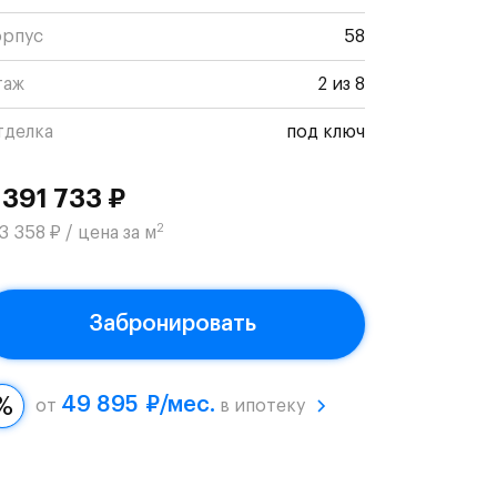
орпус
58
таж
2 из 8
тделка
под ключ
 391 733 ₽
2
3 358 ₽ / цена за м
Забронировать
49 895 ₽/мес.
от
в ипотеку