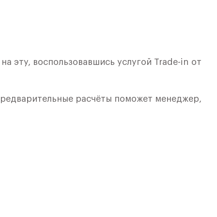
а эту, воспользовавшись услугой Trade-in от
 предварительные расчёты поможет менеджер,
лкой. Квартира расположена на 2 этаже 8 этажно
я 1) в ЖК «Рублевский Квартал» от группы «Само
лки и кухни.
ичный проект от группы Самолет рядом с Дубко