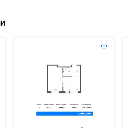
ртзале. Для комфортной жизни есть вся необходи
ки
етский сад и школу. Также для наиболее одарён
частной гимназии «Жуковка».
еленённые парковки.
езд осуществляется по пропускам.#yan19-2r1509