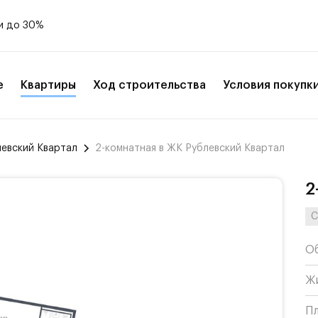
и до 30%
е
Квартиры
Ход строительства
Условия покупк
левский Квартал
2-комнатная в ЖК Рублевский Квартал
2
С
О
Ж
П