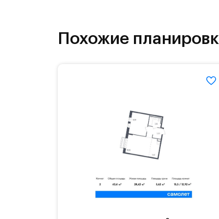
как на свежем воздухе, так и в спо
инфраструктура.
Похожие планиров
На территории квартала возведут д
детей есть возможность посещения 
Для автомобилистов — закрытые оз
Территория квартала приватная, въ