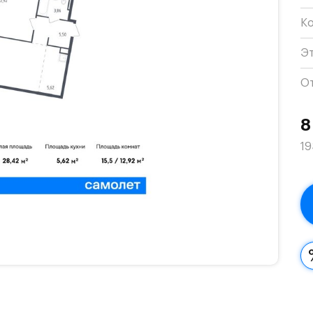
К
Э
О
8
19