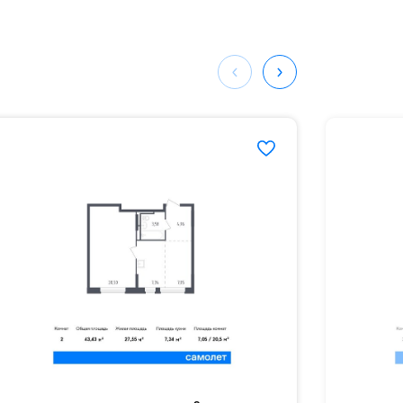
мая
ных
304#