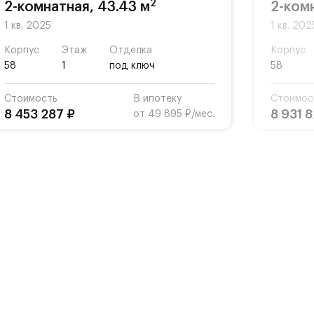
2
2-комнатная, 43.43 м
2-комн
1 кв. 2025
1 кв. 202
Корпус
Этаж
Отделка
Корпус
58
1
под ключ
58
Стоимость
В ипотеку
Стоимос
8 453 287 ₽
8 931 
от 49 895 ₽/мес.