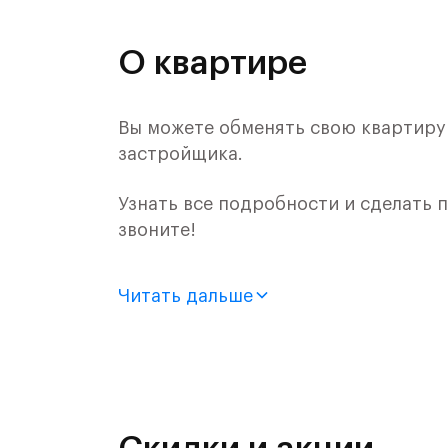
О квартире
Вы можете обменять свою квартиру н
застройщика.
Узнать все подробности и сделать
звоните!
Продается 2-комн. квартира с отде
Читать дальше
монолитного дома (Корпус 58, Секци
Цена указана с учетом готовой отде
«Рублевский квартал» — это эколог
и Подушкинским лесами.