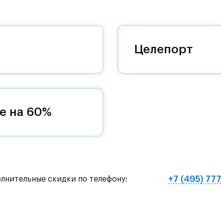
 добраться до столицы.
оквартиры с чистовой отделкой, закрытый двор 
ему «своей» территорией, куда хочется
Целепорт
и на Красногорское и Рублево-Успенское шоссе.
земное метро МЦД «Одинцово».
е на 60%
нут на «Северный обход Одинцово».
х и велосипедных прогулок, а в зимнее время го
е Подушкинского лесопарка расположены кафе и м
+7 (495) 77
олнительные скидки по телефону:
овый образ жизни и регулярно заниматься спорт
ртзале. Для комфортной жизни есть вся необходи