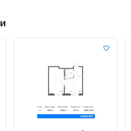
етский сад и школу. Также для наиболее одарён
частной гимназии «Жуковка».
ки
еленённые парковки.
езд осуществляется по пропускам.#yan19-2r1530