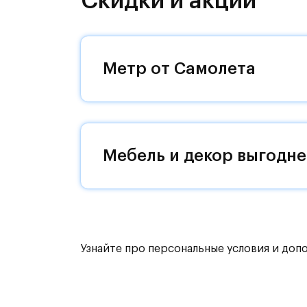
Скидки и акции
направления и возможность удобно
Уютная малоэтажная застройка, евр
машин — квартал станет по-настоящ
Метр от Самолета
возвращаться.
Квартал находится рядом с выездам
Поблизости расположено новое на
Мебель и декор выгодне
До МКАД можно добраться за 15 ми
Территория леса доступна для пеши
для катания на лыжах. Также в зон
для спокойного отдыха.
Узнайте про персональные условия и доп
Расположение позволяет вести здор
как на свежем воздухе, так и в спо
инфраструктура.