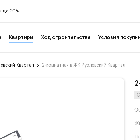
и до 30%
е
Квартиры
Ход строительства
Условия покупк
левский Квартал
2-комнатная в ЖК Рублевский Квартал
2
С
О
Ж
П