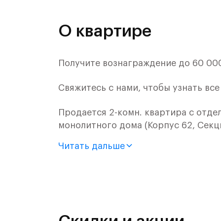
О квартире
Получите вознаграждение до 60 000 
Свяжитесь с нами, чтобы узнать вс
Продается 2-комн. квартира с отде
монолитного дома (Корпус 62, Секци
Читать дальше
Цена указана с учетом готовой отде
«Рублевский квартал» — это эколог
и Подушкинским лесами.
Он сочетает близость к природным