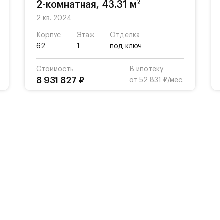
2
2-комнатная, 43.31 м
2 кв. 2024
Корпус
Этаж
Отделка
62
1
под ключ
Стоимость
В ипотеку
8 931 827 ₽
от 52 831 ₽/мес.