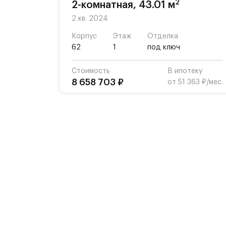
2
2-комнатная, 43.01 м
2 кв. 2024
Корпус
Этаж
Отделка
62
1
под ключ
Стоимость
В ипотеку
8 658 703 ₽
от 51 363 ₽/мес.