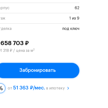
орпус
62
таж
1 из 9
тделка
под ключ
 658 703 ₽
2
1 318 ₽ / цена за м
Забронировать
51 363 ₽/мес.
от
в ипотеку