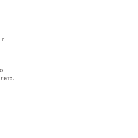
 г.
го
лет».
вским