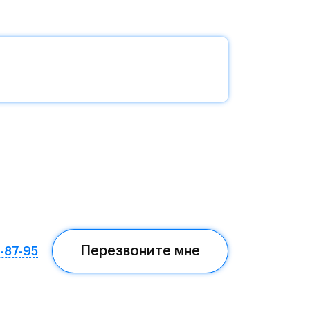
без
да —
еста
Перезвоните мне
7-87-95
ом,
мая