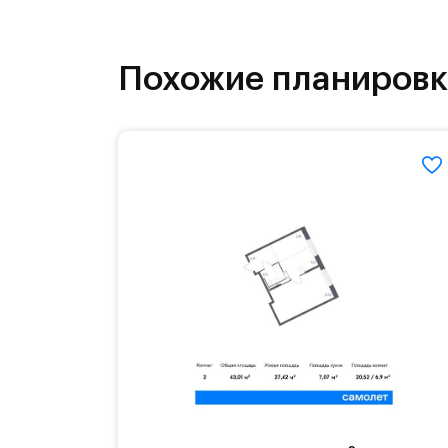
На территории квартала возведут д
детей есть возможность посещения 
Похожие планиров
Для автомобилистов — закрытые оз
Территория квартала приватная, въ