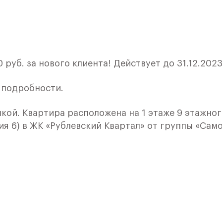
руб. за нового клиента! Действует до 31.12.2023
е подробности.
лкой. Квартира расположена на 1 этаже 9 этажно
я 6) в ЖК «Рублевский Квартал» от группы «Само
лки и кухни.
ичный проект от группы Самолет рядом с Дубко
 комплексам, престижный статус западного