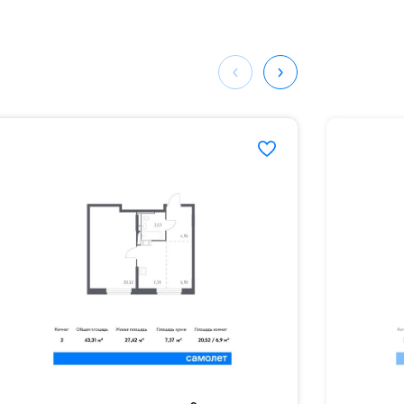
ных
364#