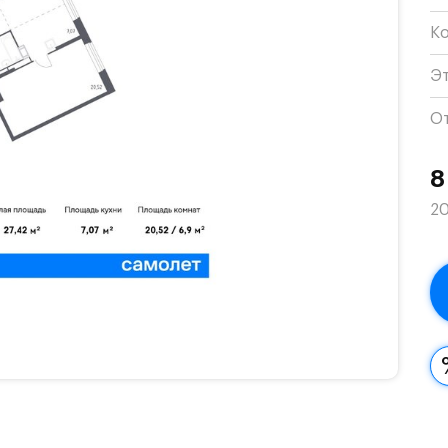
К
Э
О
8
20