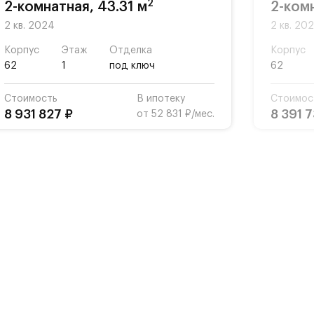
2
2-комнатная, 43.31 м
2-комн
2 кв. 2024
2 кв. 20
Корпус
Этаж
Отделка
Корпус
62
1
под ключ
62
Стоимость
В ипотеку
Стоимос
8 931 827 ₽
8 391 
от 52 831 ₽/мес.