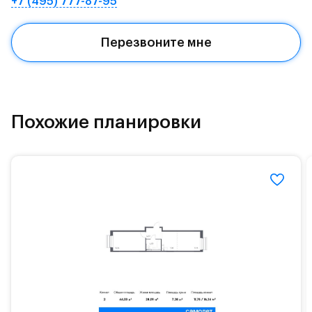
+7 (495) 777-87-95
Квартал находится рядом с выездами на
Красногорское и Рублево-Успенское шоссе.
Перезвоните мне
Поблизости расположено новое наземное метро
МЦД «Одинцово».
До МКАД можно добраться за 15 минут на
«Северный обход Одинцово».
Похожие планировки
Территория леса доступна для пеших и
велосипедных прогулок, а в зимнее время года —
для катания на лыжах. Также в зоне Подушкинского
лесопарка расположены кафе и места для
спокойного отдыха.
Расположение позволяет вести здоровый образ
жизни и регулярно заниматься спортом, как на
свежем воздухе, так и в спортзале. Для комфортной
жизни есть вся необходимая инфраструктура.
На территории квартала возведут детский сад и