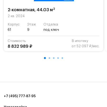
школу. Также для наиболее одарённых детей есть
возможность посещения частной гимназии
2
2-комнатная, 44.03 м
«Жуковка».
2 кв. 2024
Для автомобилистов — закрытые озеленённые
Корпус
Этаж
Отделка
парковки.
61
9
под ключ
Территория квартала приватная, въезд
Стоимость
В ипотеку
осуществляется по пропускам.#yan19-2r1439651#
8 832 989 ₽
от 52 097 ₽/мес.
+7 (495) 777-87-95