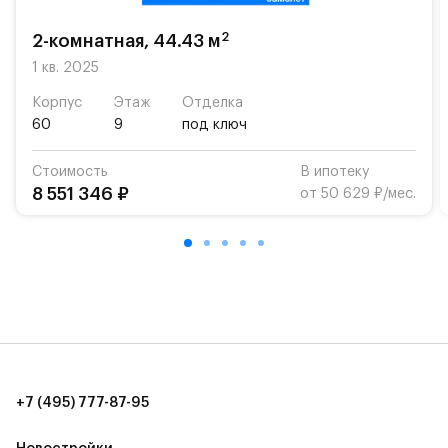
школу. Также для наиболее одарённых детей есть
возможность посещения частной гимназии
2
2-комнатная, 44.43 м
«Жуковка».
1 кв. 2025
Для автомобилистов — закрытые озеленённые
Корпус
Этаж
Отделка
парковки.
60
9
под ключ
Территория квартала приватная, въезд
Стоимость
В ипотеку
осуществляется по пропускам.#yan19-2r1509146#
8 551 346 ₽
от 50 629 ₽/мес.
+7 (495) 777-87-95