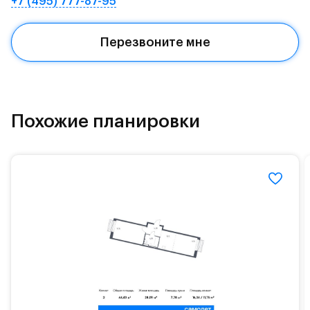
+7 (495) 777-87-95
Квартал находится рядом с выездами на
Красногорское и Рублево-Успенское шоссе.
Перезвоните мне
Поблизости расположено новое наземное метро
МЦД «Одинцово».
До МКАД можно добраться за 15 минут на
«Северный обход Одинцово».
Похожие планировки
Территория леса доступна для пеших и
велосипедных прогулок, а в зимнее время года —
для катания на лыжах. Также в зоне Подушкинского
лесопарка расположены кафе и места для
спокойного отдыха.
Расположение позволяет вести здоровый образ
жизни и регулярно заниматься спортом, как на
свежем воздухе, так и в спортзале. Для комфортной
жизни есть вся необходимая инфраструктура.
На территории квартала возведут детский сад и