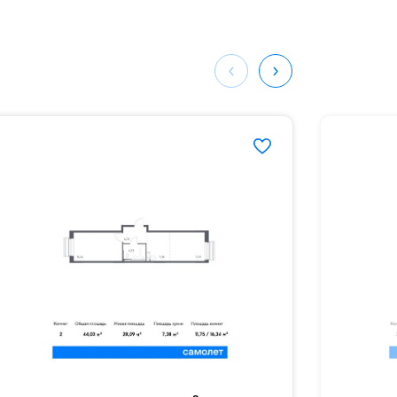
мая
ных
334#