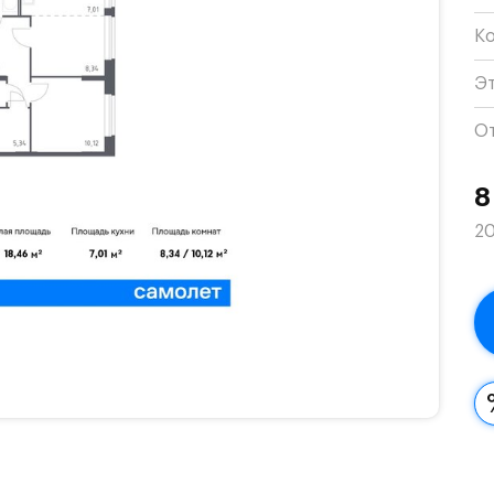
К
Э
О
8
20