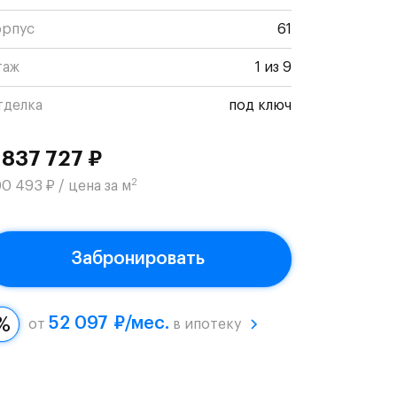
орпус
61
таж
1 из 9
тделка
под ключ
 837 727 ₽
2
0 493 ₽ / цена за м
Забронировать
52 097 ₽/мес.
от
в ипотеку