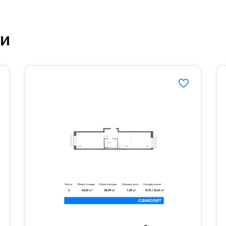
ртзале. Для комфортной жизни есть вся необходи
ки
етский сад и школу. Также для наиболее одарён
частной гимназии «Жуковка».
еленённые парковки.
езд осуществляется по пропускам.#yan19-2r1378