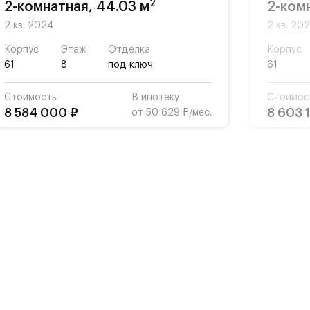
2
2-комнатная, 44.03 м
2-ком
2 кв. 2024
2 кв. 20
Корпус
Этаж
Отделка
Корпус
61
8
под ключ
61
Стоимость
В ипотеку
Стоимос
8 584 000 ₽
8 603 
от 50 629 ₽/мес.