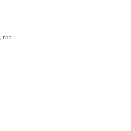
 гос
го
лет».
вским