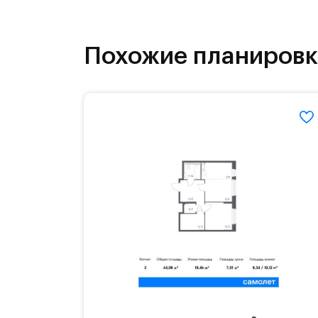
как на свежем воздухе, так и в спо
инфраструктура.
Похожие планиров
На территории квартала возведут д
детей есть возможность посещения 
Для автомобилистов — закрытые оз
Территория квартала приватная, въ