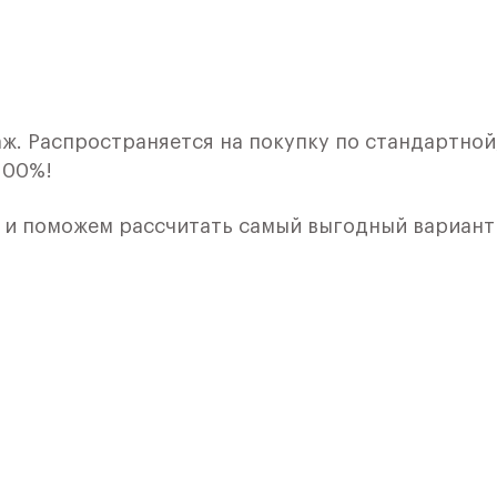
ж. Распространяется на покупку по стандартной,
100%!
ы и поможем рассчитать самый выгодный вариант
лкой. Квартира расположена на 1 этаже 9 этажно
я 1) в ЖК «Рублевский Квартал» от группы «Само
лки и кухни.
ичный проект от группы Самолет рядом с Дубко