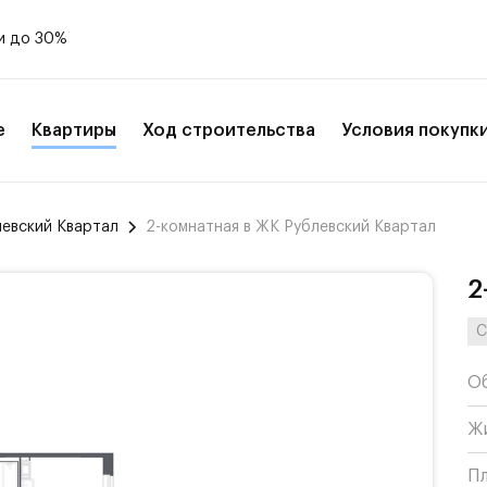
и до 30%
е
Квартиры
Ход строительства
Условия покупк
левский Квартал
2-комнатная в ЖК Рублевский Квартал
2
С
О
Ж
П