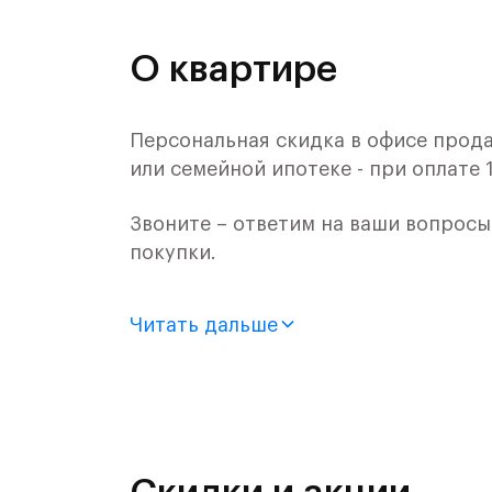
О квартире
Персональная скидка в офисе прода
или семейной ипотеке - при оплате 
Звоните – ответим на ваши вопрос
покупки.
Продается 2-комн. квартира с отде
Читать дальше
монолитного дома (Корпус 61, Секци
Цена указана с учетом готовой отде
«Рублевский квартал» — это эколог
и Подушкинским лесами.