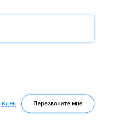
без
да —
еста
Перезвоните мне
7-87-95
ом,
мая