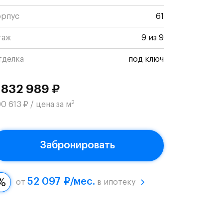
орпус
61
таж
9 из 9
тделка
под ключ
 832 989 ₽
2
0 613 ₽ / цена за м
Забронировать
52 097 ₽/мес.
от
в ипотеку