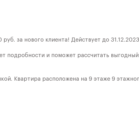
руб. за нового клиента! Действует до 31.12.2023
ет подробности и поможет рассчитать выгодный
лкой. Квартира расположена на 9 этаже 9 этажно
я 4) в ЖК «Рублевский Квартал» от группы «Само
лки и кухни.
ичный проект от группы Самолет рядом с Дубко