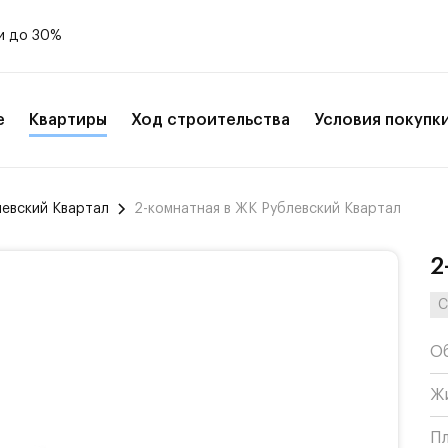
и до 30%
е
Квартиры
Ход строительства
Условия покупк
левский Квартал
2-комнатная в ЖК Рублевский Квартал
2
С
О
Ж
П