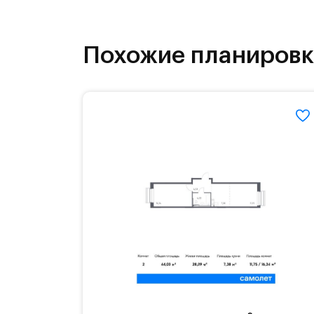
инфраструктура.
На территории квартала возведут д
Похожие планиров
детей есть возможность посещения 
Для автомобилистов — закрытые оз
Территория квартала приватная, въ