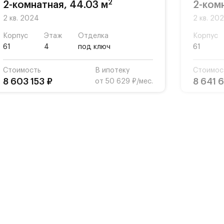
2
2-комнатная, 44.03 м
2-ком
2 кв. 2024
2 кв. 20
Корпус
Этаж
Отделка
Корпус
61
4
под ключ
61
Стоимость
В ипотеку
Стоимос
8 603 153 ₽
8 641 
от 50 629 ₽/мес.