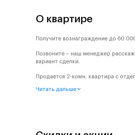
О квартире
Получите вознаграждение до 60 000 
Позвоните – наш менеджер расскаж
вариант сделки.
Продается 2-комн. квартира с отде
монолитного дома (Корпус 61, Секци
Читать дальше
Цена указана с учетом готовой отде
«Рублевский квартал» — это эколог
и Подушкинским лесами.