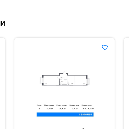
етский сад и школу. Также для наиболее одарён
ки
частной гимназии «Жуковка».
еленённые парковки.
езд осуществляется по пропускам.#yan19-2r1532