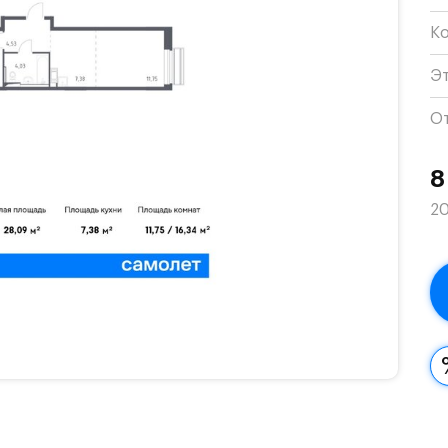
К
Э
О
8
20