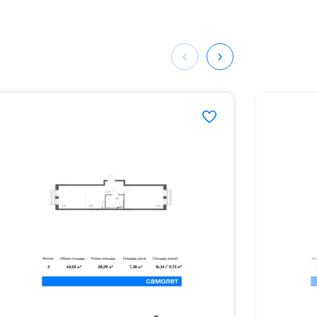
ных
907#