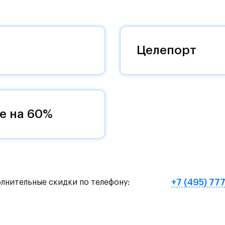
 комплексам, престижный статус западного
 добраться до столицы.
оквартиры с чистовой отделкой, закрытый двор 
Целепорт
ему «своей» территорией, куда хочется
и на Красногорское и Рублево-Успенское шоссе.
земное метро МЦД «Одинцово».
е на 60%
нут на «Северный обход Одинцово».
х и велосипедных прогулок, а в зимнее время го
е Подушкинского лесопарка расположены кафе и м
+7 (495) 77
олнительные скидки по телефону:
овый образ жизни и регулярно заниматься спорт
ртзале. Для комфортной жизни есть вся необходи