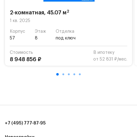
возможность посещения частной гимназии
«Жуковка».
2
2-комнатная, 45.07 м
Для автомобилистов — закрытые озеленённые
1 кв. 2025
парковки.
Корпус
Этаж
Отделка
57
8
под ключ
Территория квартала приватная, въезд
осуществляется по пропускам.#yan19-2r1489420#
Стоимость
В ипотеку
8 948 856 ₽
от 52 831 ₽/мес.
+7 (495) 777-87-95