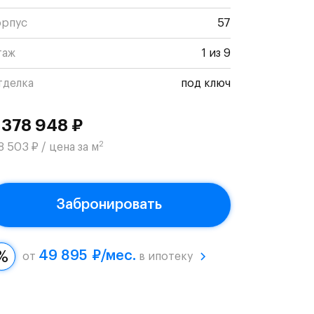
орпус
57
таж
1 из 9
тделка
под ключ
 378 948 ₽
2
8 503 ₽ / цена за м
Забронировать
49 895 ₽/мес.
от
в ипотеку