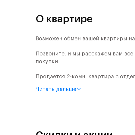
О квартире
Возможен обмен вашей квартиры на 
Позвоните, и мы расскажем вам все
покупки.
Продается 2-комн. квартира с отде
монолитного дома (Корпус 57, Секци
Читать дальше
Цена указана с учетом готовой отде
«Рублевский квартал» — это эколог
и Подушкинским лесами.