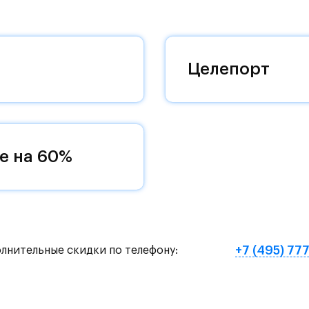
 комплексам, престижный статус западного
 добраться до столицы.
оквартиры с чистовой отделкой, закрытый двор 
Целепорт
ему «своей» территорией, куда хочется
и на Красногорское и Рублево-Успенское шоссе.
земное метро МЦД «Одинцово».
е на 60%
нут на «Северный обход Одинцово».
х и велосипедных прогулок, а в зимнее время го
е Подушкинского лесопарка расположены кафе и м
+7 (495) 77
олнительные скидки по телефону:
овый образ жизни и регулярно заниматься спорт
ртзале. Для комфортной жизни есть вся необходи