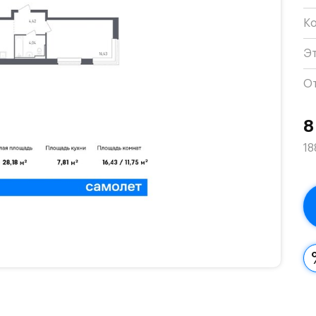
К
Э
О
8
18