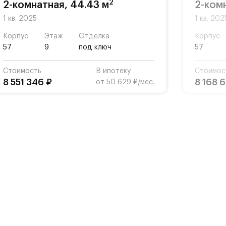
2
2-комнатная, 44.43 м
2-ком
1 кв. 2025
1 кв. 202
Корпус
Этаж
Отделка
Корпус
57
9
под ключ
57
Стоимость
В ипотеку
Стоимос
8 551 346 ₽
8 168 
от 50 629 ₽/мес.