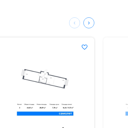
ных
536#