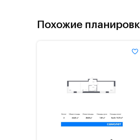
инфраструктура.
На территории квартала возведут д
Похожие планиров
детей есть возможность посещения 
Для автомобилистов — закрытые оз
Территория квартала приватная, въ