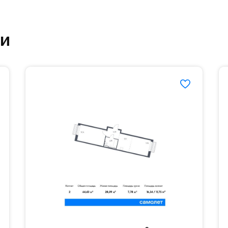
етский сад и школу. Также для наиболее одарён
ки
частной гимназии «Жуковка».
еленённые парковки.
езд осуществляется по пропускам.#yan19-2r1489