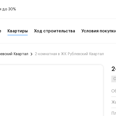
и до 30%
е
Квартиры
Ход строительства
Условия покупк
левский Квартал
2-комнатная в ЖК Рублевский Квартал
2
С
О
Ж
П