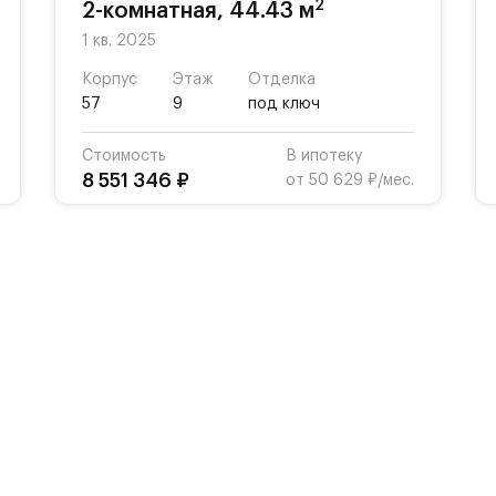
2
2-комнатная, 44.43 м
1 кв. 2025
Корпус
Этаж
Отделка
57
9
под ключ
Стоимость
В ипотеку
8 551 346 ₽
от 50 629 ₽/мес.