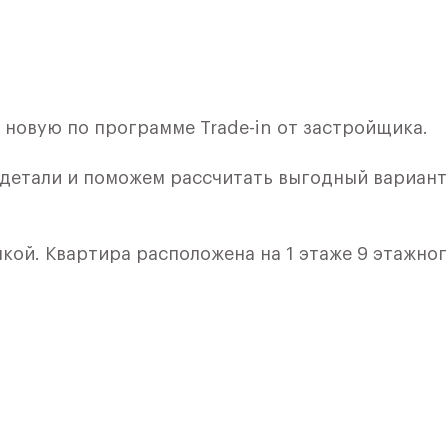
новую по программе Trade-in от застройщика.
 детали и поможем рассчитать выгодный вариант
лкой. Квартира расположена на 1 этаже 9 этажно
я 1) в ЖК «Рублевский Квартал» от группы «Само
лки и кухни.
ичный проект от группы Самолет рядом с Дубко