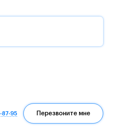
без
да —
еста
Перезвоните мне
7-87-95
ом,
мая