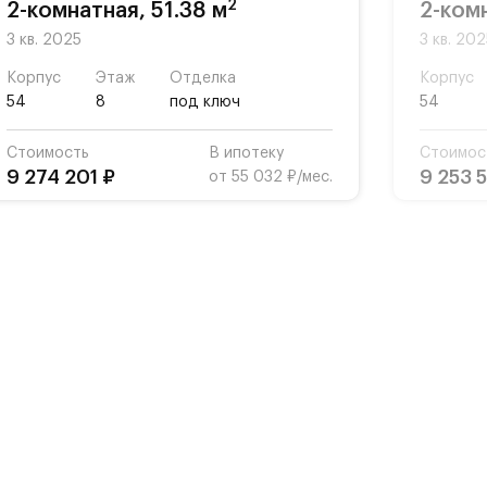
2
2-комнатная, 51.38 м
2-комн
3 кв. 2025
3 кв. 20
Корпус
Этаж
Отделка
Корпус
54
8
под ключ
54
Стоимость
В ипотеку
Стоимос
9 274 201 ₽
9 253 
от 55 032 ₽/мес.