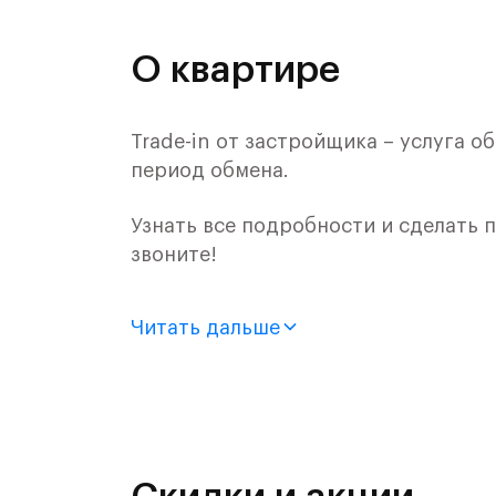
О квартире
Trade-in от застройщика – услуга 
период обмена.
Узнать все подробности и сделать
звоните!
Продается 2-комн. квартира с отде
Читать дальше
монолитного дома (Корпус 54, Секц
«Самолет».
Цена указана с учетом готовой отде
«Рублевский квартал» — это эколог