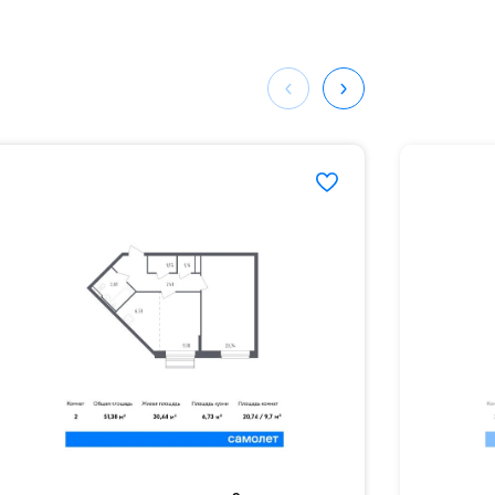
ом,
мая
ных
158#