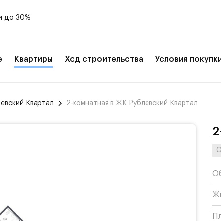
и до 30%
е
Квартиры
Ход строительства
Условия покупк
левский Квартал
2-комнатная в ЖК Рублевский Квартал
2
С
О
Ж
П