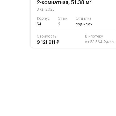
2
2-комнатная, 51.38 м
3 кв. 2025
Корпус
Этаж
Отделка
54
2
под ключ
Стоимость
В ипотеку
9 121 911 ₽
от 53 564 ₽/мес.