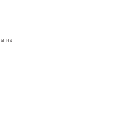
ны на
го
вским