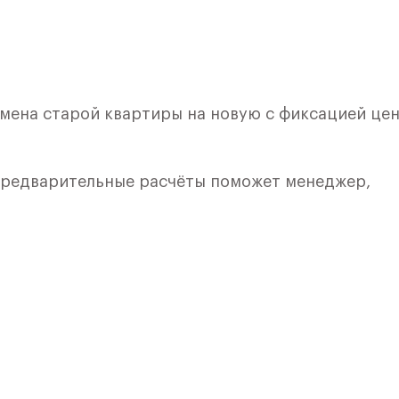
обмена старой квартиры на новую с фиксацией це
 предварительные расчёты поможет менеджер,
лкой. Квартира расположена на 2 этаже 7 этажно
ия 2) в ЖК «Рублевский Квартал» от группы
лки и кухни.
ичный проект от группы Самолет рядом с Дубко