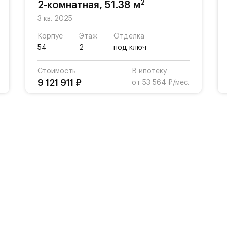
2
2-комнатная, 51.38 м
3 кв. 2025
Корпус
Этаж
Отделка
54
2
под ключ
Стоимость
В ипотеку
9 121 911 ₽
от 53 564 ₽/мес.