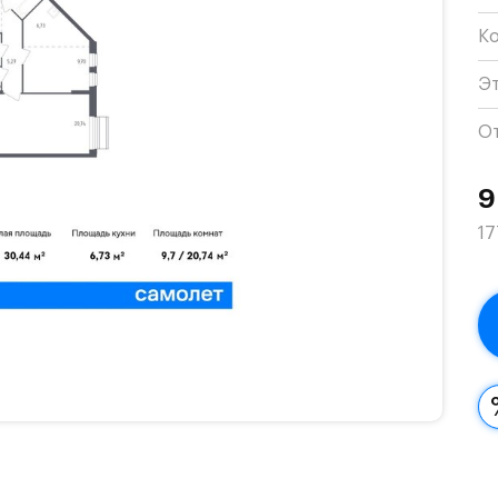
К
Э
О
9
17