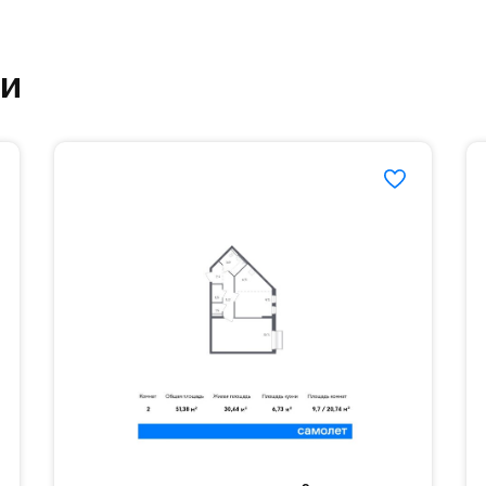
овый образ жизни и регулярно заниматься спорт
ртзале. Для комфортной жизни есть вся необходи
ки
етский сад и школу. Также для наиболее одарён
частной гимназии «Жуковка».
еленённые парковки.
езд осуществляется по пропускам.#yan19-2r1521