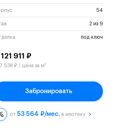
орпус
54
таж
2 из 9
тделка
под ключ
 121 911 ₽
2
7 538 ₽ / цена за м
Забронировать
53 564 ₽/мес.
от
в ипотеку