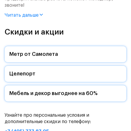
звоните!
Читать дальше
Продается 2-комн. квартира с отделкой. Квартира
расположена на 2 этаже 7 этажного монолитного
дома (Корпус 54, Секция 2) в ЖК «Рублевский
Скидки и акции
Квартал» от группы «Самолет».
Цена указана с учетом готовой отделки и кухни.
Метр от Самолета
«Рублевский квартал» — это экологичный проект
от группы Самолет рядом с Дубковским и
Целепорт
Подушкинским лесами.
Он сочетает близость к природным комплексам,
престижный статус западного направления и
Мебель и декор выгоднее на 60%
возможность удобно добраться до столицы.
Уютная малоэтажная застройка, евроквартиры с
Узнайте про персональные условия и
чистовой отделкой, закрытый двор без машин —
дополнительные скидки по телефону:
квартал станет по-настоящему «своей»