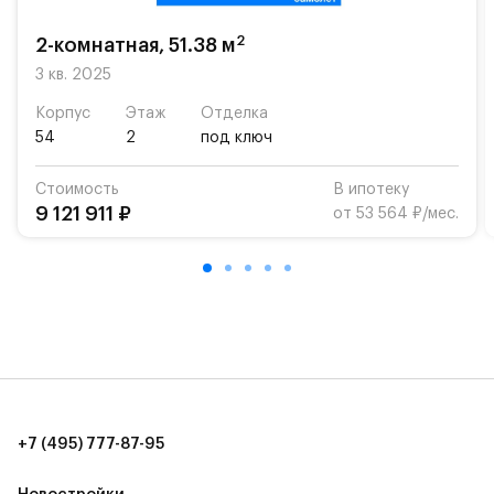
На территории квартала возведут детский сад и
школу. Также для наиболее одарённых детей есть
2
2-комнатная, 51.38 м
возможность посещения частной гимназии
3 кв. 2025
«Жуковка».
Корпус
Этаж
Отделка
Для автомобилистов — закрытые озеленённые
54
2
под ключ
парковки.
Стоимость
В ипотеку
Территория квартала приватная, въезд
9 121 911 ₽
от 53 564 ₽/мес.
осуществляется по пропускам.#yan19-2r1521158#
+7 (495) 777-87-95