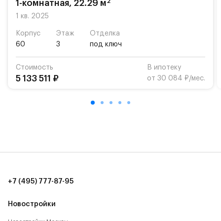
2
1-комнатная, 22.29 м
Для автомобилистов — закрытые озеленённые
парковки.
1 кв. 2025
Корпус
Этаж
Отделка
Территория квартала приватная, въезд
60
3
под ключ
осуществляется по пропускам.#yan19-2r1509150#
Стоимость
В ипотеку
5 133 511 ₽
от 30 084 ₽/мес.
+7 (495) 777-87-95
Новостройки