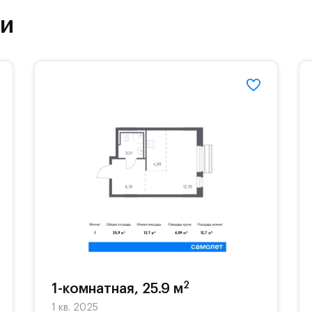
ки
етский сад и школу. Также для наиболее одарён
частной гимназии «Жуковка».
еленённые парковки.
езд осуществляется по пропускам.#yan19-2r1498
2
1-комнатная, 25.9 м
1 кв. 2025