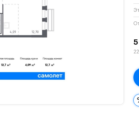
Э
О
5
22