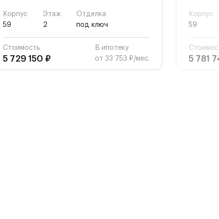
Корпус
Этаж
Отделка
Корпус
59
2
под ключ
59
Стоимость
В ипотеку
Стоимос
5 729 150 ₽
5 781 7
от 33 753 ₽/мес.