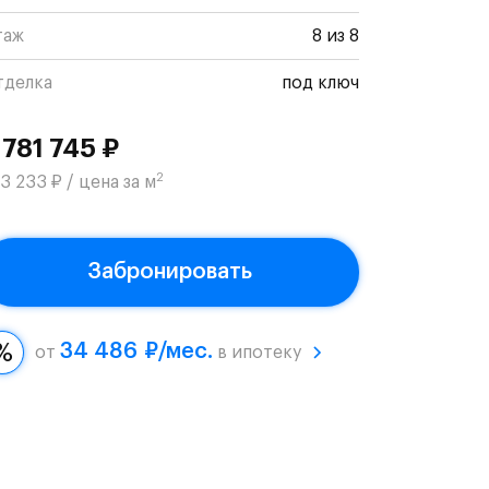
таж
8 из 8
тделка
под ключ
 781 745 ₽
2
3 233 ₽ / цена за м
Забронировать
34 486 ₽/мес.
от
в ипотеку