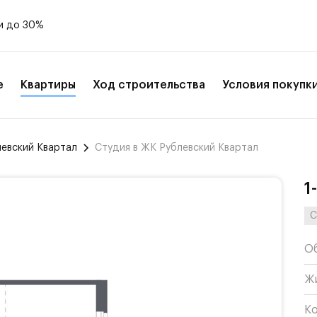
и до 30%
е
Квартиры
Ход строительства
Условия покупк
левский Квартал
Студия в ЖК Рублевский Квартал
1
С
О
Ж
К