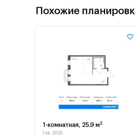
инфраструктура.
Похожие планиров
На территории квартала возведут д
детей есть возможность посещения 
Для автомобилистов — закрытые оз
Территория квартала приватная, въ
2
1-комнатная, 25.9 м
1 кв. 2025