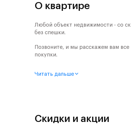
О квартире
Любой объект недвижимости - со ск
без спешки.
Позвоните, и мы расскажем вам все
покупки.
Продается квартира-студия с отдел
Читать дальше
монолитного дома (Корпус 59, Секци
Цена указана с учетом готовой отде
«Рублевский квартал» — это эколог
и Подушкинским лесами.
Скидки и акции
Он сочетает близость к природным