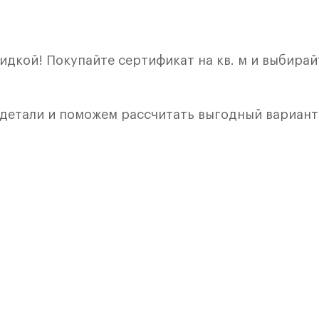
идкой! Покупайте сертификат на кв. м и выбирай
 детали и поможем рассчитать выгодный вариант
кой. Квартира расположена на 8 этаже 8 этажног
я 1) в ЖК «Рублевский Квартал» от группы «Само
лки и кухни.
ичный проект от группы Самолет рядом с Дубко
 комплексам, престижный статус западного