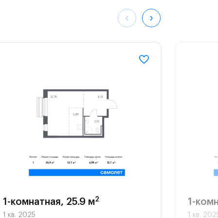
ных
792#
2
1-комнатная, 25.9 м
1-комн
1 кв. 2025
1 кв. 202