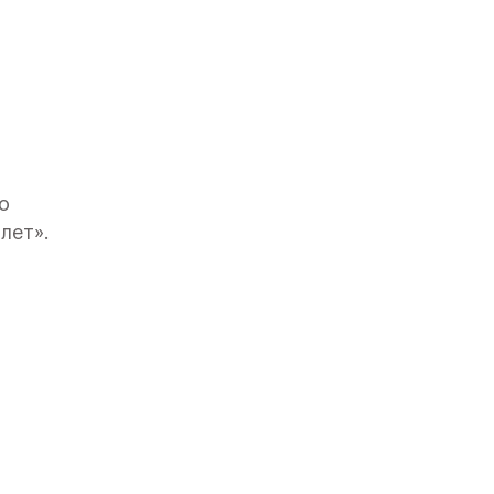
о
лет».
вским