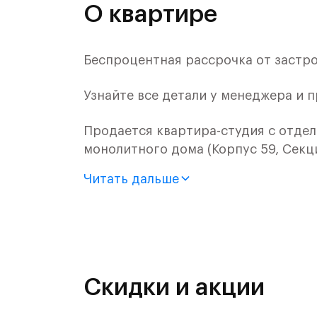
О квартире
Беспроцентная рассрочка от застр
Узнайте все детали у менеджера и 
Продается квартира-студия с отдел
монолитного дома (Корпус 59, Секци
Читать дальше
Цена указана с учетом готовой отде
«Рублевский квартал» — это эколог
и Подушкинским лесами.
Он сочетает близость к природным
Скидки и акции
направления и возможность удобно