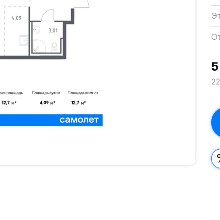
Э
О
5
22