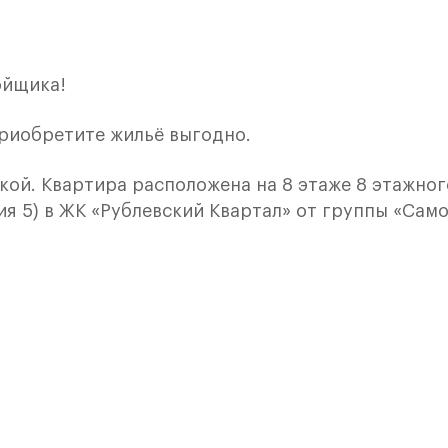
ойщика!
приобретите жильё выгодно.
кой. Квартира расположена на 8 этаже 8 этажног
я 5) в ЖК «Рублевский Квартал» от группы «Само
лки и кухни.
ичный проект от группы Самолет рядом с Дубко
 комплексам, престижный статус западного
 добраться до столицы.