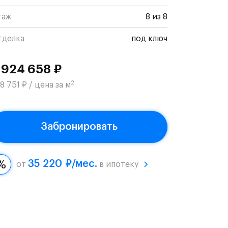
таж
8 из 8
тделка
под ключ
 924 658 ₽
2
8 751 ₽ / цена за м
Забронировать
35 220 ₽/мес.
от
в ипотеку