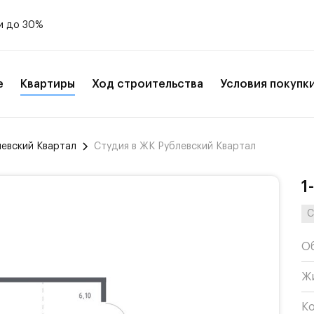
и до 30%
е
Квартиры
Ход строительства
Условия покупк
левский Квартал
Студия в ЖК Рублевский Квартал
1
С
О
Ж
К