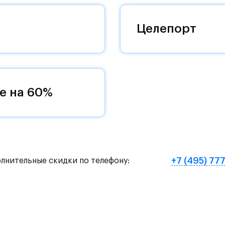
оквартиры с чистовой отделкой, закрытый двор 
ему «своей» территорией, куда хочется
Целепорт
и на Красногорское и Рублево-Успенское шоссе.
земное метро МЦД «Одинцово».
е на 60%
нут на «Северный обход Одинцово».
х и велосипедных прогулок, а в зимнее время го
е Подушкинского лесопарка расположены кафе и м
+7 (495) 77
олнительные скидки по телефону:
овый образ жизни и регулярно заниматься спорт
ртзале. Для комфортной жизни есть вся необходи
етский сад и школу. Также для наиболее одарён