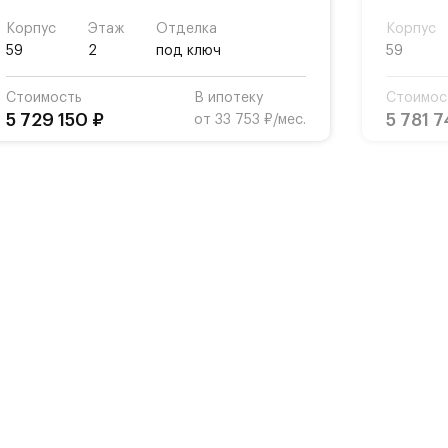
Корпус
Этаж
Отделка
Корпус
59
2
под ключ
59
Стоимость
В ипотеку
Стоимос
5 729 150 ₽
5 781 7
от 33 753 ₽/мес.