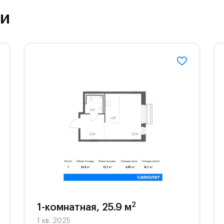
частной гимназии «Жуковка».
ки
еленённые парковки.
езд осуществляется по пропускам.#yan19-2r1509
2
1-комнатная, 25.9 м
1 кв. 2025