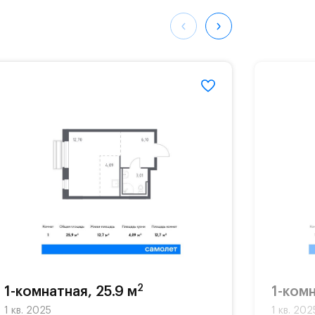
280#
2
1-комнатная, 25.9 м
1-комн
1 кв. 2025
1 кв. 202