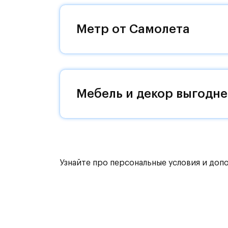
Уютная малоэтажная застройка, евр
машин — квартал станет по-настоящ
Метр от Самолета
возвращаться.
Квартал находится рядом с выездам
Поблизости расположено новое на
Мебель и декор выгодне
До МКАД можно добраться за 15 ми
Территория леса доступна для пеши
для катания на лыжах. Также в зон
для спокойного отдыха.
Узнайте про персональные условия и доп
Расположение позволяет вести здор
как на свежем воздухе, так и в спо
инфраструктура.
На территории квартала возведут д