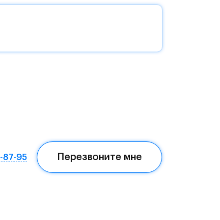
без
да —
еста
Перезвоните мне
7-87-95
ом,
мая
ных