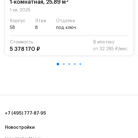
2
1-комнатная, 25.89 м
Для автомобилистов — закрытые озеленённые
1 кв. 2025
парковки.
Корпус
Этаж
Отделка
58
8
под ключ
Территория квартала приватная, въезд
осуществляется по пропускам.#yan19-2r1498823#
Стоимость
В ипотеку
5 378 170 ₽
от 32 285 ₽/мес.
+7 (495) 777-87-95
Новостройки