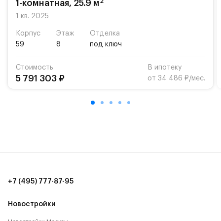
2
1-комнатная, 25.9 м
Для автомобилистов — закрытые озеленённые
1 кв. 2025
парковки.
Корпус
Этаж
Отделка
59
8
под ключ
Территория квартала приватная, въезд
осуществляется по пропускам.#yan19-2r1498759#
Стоимость
В ипотеку
5 791 303 ₽
от 34 486 ₽/мес.
+7 (495) 777-87-95
Новостройки