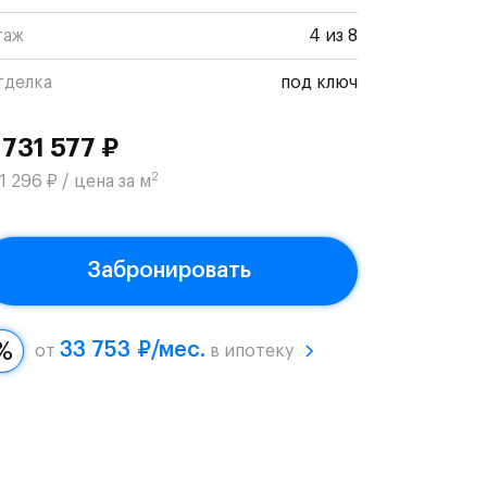
таж
4 из 8
тделка
под ключ
 731 577 ₽
2
1 296 ₽ / цена за м
Забронировать
33 753 ₽/мес.
от
в ипотеку