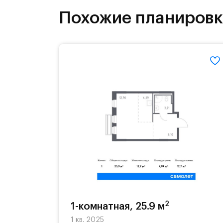
инфраструктура.
Похожие планиров
На территории квартала возведут д
детей есть возможность посещения 
Для автомобилистов — закрытые оз
Территория квартала приватная, въ
2
1-комнатная, 25.9 м
1 кв. 2025