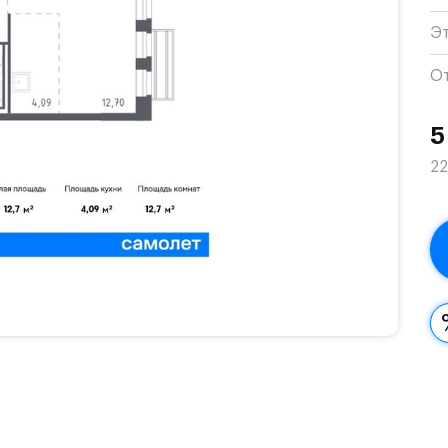
Э
О
5
22