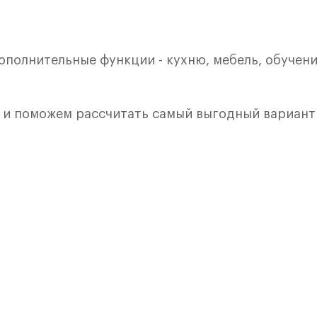
ополнительные функции - кухню, мебель, обучени
ы и поможем рассчитать самый выгодный вариант
кой. Квартира расположена на 4 этаже 8 этажно
я 1) в ЖК «Рублевский Квартал» от группы «Само
лки и кухни.
ичный проект от группы Самолет рядом с Дубко
 комплексам, престижный статус западного