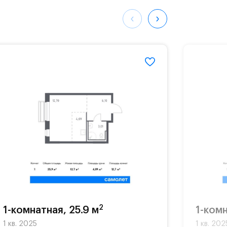
ных
298#
2
1-комнатная, 25.9 м
1-комн
1 кв. 2025
1 кв. 202