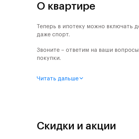
О квартире
Теперь в ипотеку можно включать д
даже спорт.
Звоните – ответим на ваши вопрос
покупки.
Продается квартира-студия с отдел
Читать дальше
монолитного дома (Корпус 59, Секци
Цена указана с учетом готовой отде
«Рублевский квартал» — это эколог
и Подушкинским лесами.
Скидки и акции
Он сочетает близость к природным