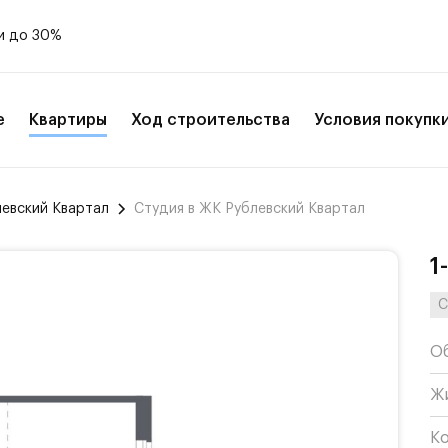
и до 30%
е
Квартиры
Ход строительства
Условия покупк
левский Квартал
Студия в ЖК Рублевский Квартал
1
С
О
Ж
К