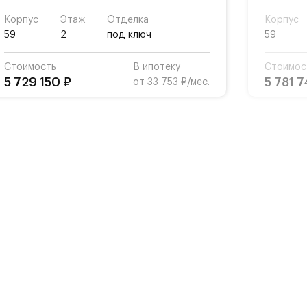
Корпус
Этаж
Отделка
Корпус
59
2
под ключ
59
Стоимость
В ипотеку
Стоимос
5 729 150 ₽
5 781 7
от 33 753 ₽/мес.