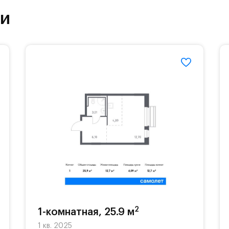
ки
етский сад и школу. Также для наиболее одарён
частной гимназии «Жуковка».
еленённые парковки.
езд осуществляется по пропускам.#yan19-2r1509
2
1-комнатная, 25.9 м
1 кв. 2025