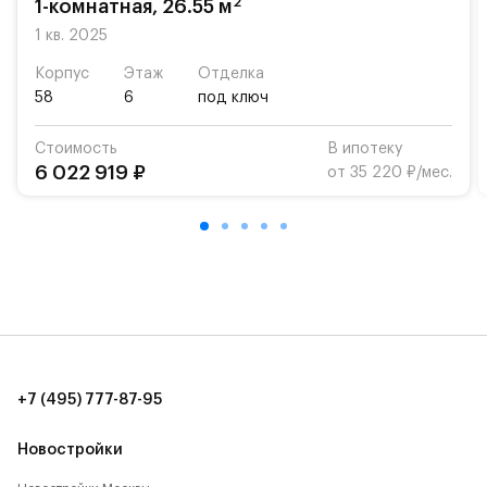
2
1-комнатная, 26.55 м
Для автомобилистов — закрытые озеленённые
1 кв. 2025
парковки.
Корпус
Этаж
Отделка
58
6
под ключ
Территория квартала приватная, въезд
осуществляется по пропускам.#yan19-2r1516013#
Стоимость
В ипотеку
6 022 919 ₽
от 35 220 ₽/мес.
+7 (495) 777-87-95
Новостройки