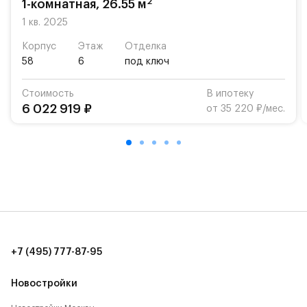
2
1-комнатная, 26.55 м
Для автомобилистов — закрытые озеленённые
1 кв. 2025
парковки.
Корпус
Этаж
Отделка
58
6
под ключ
Территория квартала приватная, въезд
осуществляется по пропускам.#yan19-2r1518102#
Стоимость
В ипотеку
6 022 919 ₽
от 35 220 ₽/мес.
+7 (495) 777-87-95
Новостройки