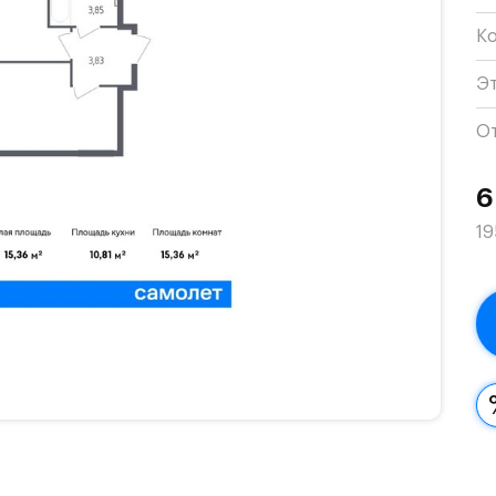
К
Э
О
6
19