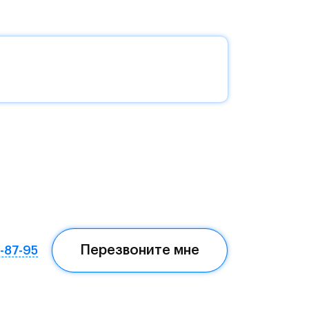
без
да —
еста
Перезвоните мне
7-87-95
ом,
мая