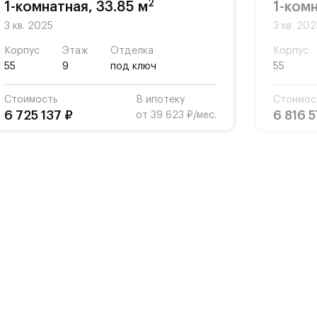
2
1-комнатная, 33.85 м
1-комн
3 кв. 2025
3 кв. 20
Корпус
Этаж
Отделка
Корпус
55
9
под ключ
55
Стоимость
В ипотеку
Стоимос
6 725 137 ₽
6 816 5
от 39 623 ₽/мес.