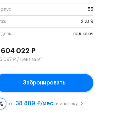
орпус
55
таж
2 из 9
тделка
под ключ
 604 022 ₽
2
5 097 ₽ / цена за м
Забронировать
38 889 ₽/мес.
от
в ипотеку