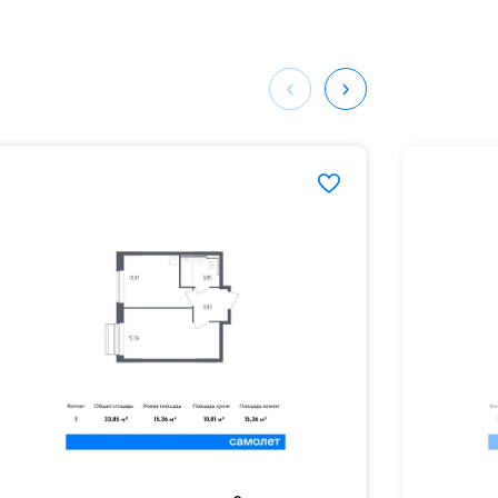
ных
861#