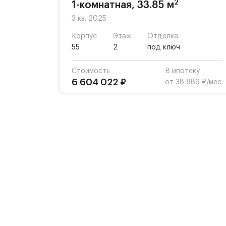
2
1-комнатная, 33.85 м
3 кв. 2025
Корпус
Этаж
Отделка
55
2
под ключ
Стоимость
В ипотеку
6 604 022 ₽
от 38 889 ₽/мес.