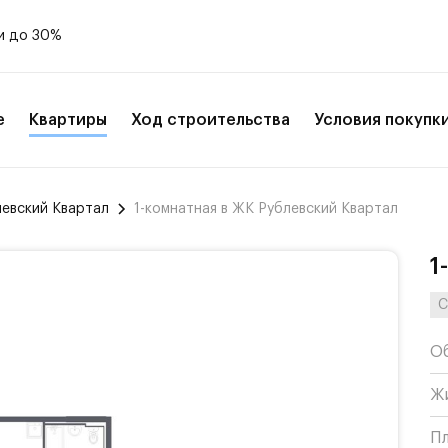
и до 30%
е
Квартиры
Ход строительства
Условия покупк
левский Квартал
1-комнатная в ЖК Рублевский Квартал
1
С
О
Ж
П