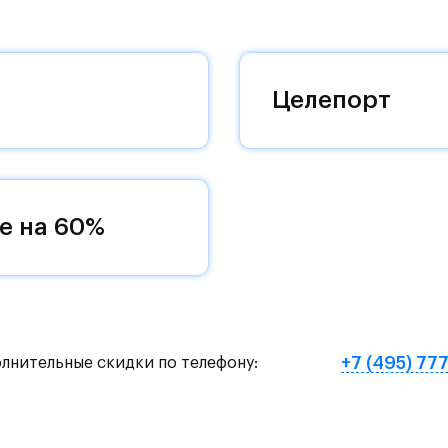
 комплексам, престижный статус западного
 добраться до столицы.
оквартиры с чистовой отделкой, закрытый двор 
Целепорт
ему «своей» территорией, куда хочется
и на Красногорское и Рублево-Успенское шоссе.
земное метро МЦД «Одинцово».
е на 60%
нут на «Северный обход Одинцово».
х и велосипедных прогулок, а в зимнее время го
е Подушкинского лесопарка расположены кафе и м
+7 (495) 77
олнительные скидки по телефону:
овый образ жизни и регулярно заниматься спорт
ртзале. Для комфортной жизни есть вся необходи