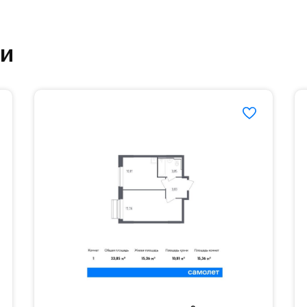
етский сад и школу. Также для наиболее одарён
ки
частной гимназии «Жуковка».
еленённые парковки.
езд осуществляется по пропускам.#yan19-2r1520