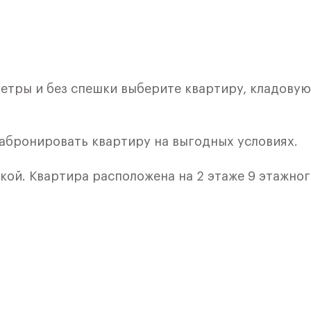
етры и без спешки выберите квартиру, кладовую
забронировать квартиру на выгодных условиях.
лкой. Квартира расположена на 2 этаже 9 этажно
я 3) в ЖК «Рублевский Квартал» от группы «Само
лки и кухни.
ичный проект от группы Самолет рядом с Дубко