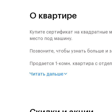
О квартире
Купите сертификат на квадратные м
место под машину.
Позвоните, чтобы узнать больше и 
Продается 1-комн. квартира с отде
монолитного дома (Корпус 55, Секци
Читать дальше
Цена указана с учетом готовой отде
«Рублевский квартал» — это эколог
и Подушкинским лесами.