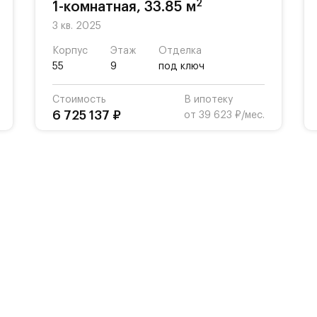
2
1-комнатная, 33.85 м
3 кв. 2025
Корпус
Этаж
Отделка
55
9
под ключ
Стоимость
В ипотеку
6 725 137 ₽
от 39 623 ₽/мес.