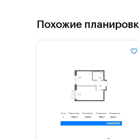
инфраструктура.
На территории квартала возведут д
Похожие планиров
детей есть возможность посещения 
Для автомобилистов — закрытые оз
Территория квартала приватная, въ