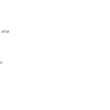
 или
го
лет».
вским