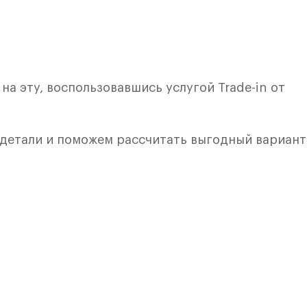
а эту, воспользовавшись услугой Trade-in от
 детали и поможем рассчитать выгодный вариант
лкой. Квартира расположена на 9 этаже 10 этажно
я 7) в ЖК «Рублевский Квартал» от группы «Само
лки и кухни.
ичный проект от группы Самолет рядом с Дубко