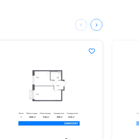
мая
ных
800#