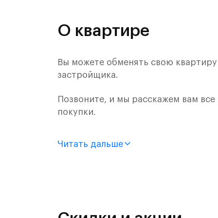
О квартире
Вы можете обменять свою квартиру н
застройщика.
Позвоните, и мы расскажем вам все
покупки.
Продается 1-комн. квартира с отде
Читать дальше
монолитного дома (Корпус 60, Секци
Цена указана с учетом готовой отде
«Рублевский квартал» — это эколог
и Подушкинским лесами.