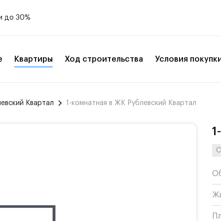
и до 30%
е
Квартиры
Ход строительства
Условия покупк
левский Квартал
1-комнатная в ЖК Рублевский Квартал
1
С
О
Ж
П