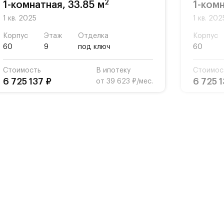
2
1-комнатная, 33.85 м
1-комн
1 кв. 2025
1 кв. 202
Корпус
Этаж
Отделка
Корпус
60
9
под ключ
60
Стоимость
В ипотеку
Стоимос
6 725 137 ₽
6 725 1
от 39 623 ₽/мес.