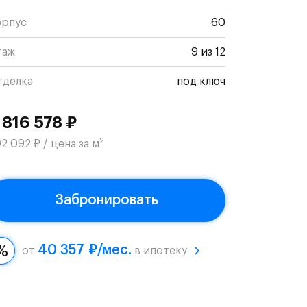
орпус
60
таж
9 из 12
тделка
под ключ
 816 578 ₽
2
2 092 ₽ / цена за м
Забронировать
40 357 ₽/мес.
от
в ипотеку