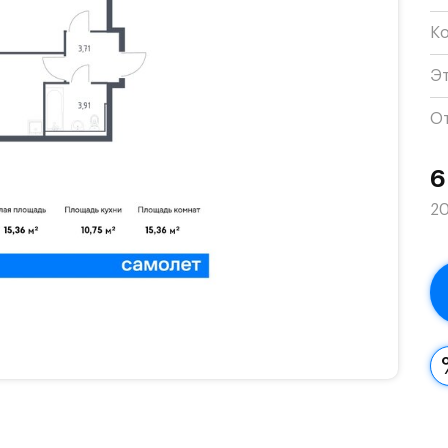
К
Э
О
6
20