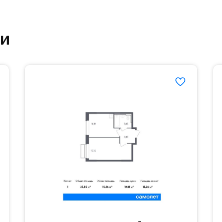
ртзале. Для комфортной жизни есть вся необходи
ки
етский сад и школу. Также для наиболее одарён
частной гимназии «Жуковка».
еленённые парковки.
езд осуществляется по пропускам.#yan19-2r1532