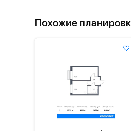
как на свежем воздухе, так и в спо
инфраструктура.
Похожие планиров
На территории квартала возведут д
детей есть возможность посещения 
Для автомобилистов — закрытые оз
Территория квартала приватная, въ