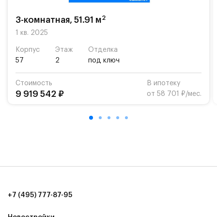
«Жуковка».
2
3-комнатная, 51.91 м
Для автомобилистов — закрытые озеленённые
парковки.
1 кв. 2025
Корпус
Этаж
Отделка
Территория квартала приватная, въезд
57
2
под ключ
осуществляется по пропускам.#yan19-2r1509169#
Стоимость
В ипотеку
9 919 542 ₽
от 58 701 ₽/мес.
+7 (495) 777-87-95