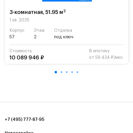
возможность посещения частной гимназии
«Жуковка».
2
3-комнатная, 51.95 м
Для автомобилистов — закрытые озеленённые
1 кв. 2025
парковки.
Корпус
Этаж
Отделка
57
2
под ключ
Территория квартала приватная, въезд
осуществляется по пропускам.#yan19-2r1493351#
Стоимость
В ипотеку
10 089 946 ₽
от 59 434 ₽/мес.
+7 (495) 777-87-95