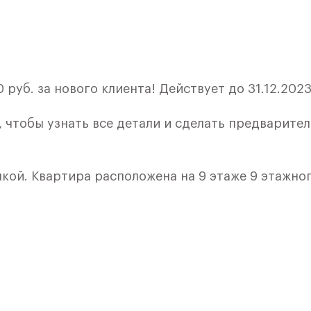
руб. за нового клиента! Действует до 31.12.2023
, чтобы узнать все детали и сделать предварите
лкой. Квартира расположена на 9 этаже 9 этажно
я 2) в ЖК «Рублевский Квартал» от группы «Само
лки и кухни.
ичный проект от группы Самолет рядом с Дубко