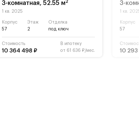
2
3-комнатная, 52.55 м
3-комн
1 кв. 2025
1 кв. 202
Корпус
Этаж
Отделка
Корпус
57
2
под ключ
57
Стоимость
В ипотеку
Стоимос
10 364 498 ₽
10 293
от 61 636 ₽/мес.