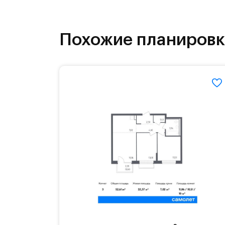
инфраструктура.
На территории квартала возведут д
Похожие планиров
детей есть возможность посещения 
Для автомобилистов — закрытые оз
Территория квартала приватная, въ