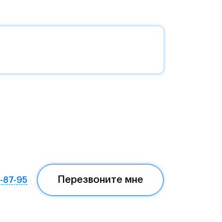
без
да —
еста
Перезвоните мне
7-87-95
ом,
мая