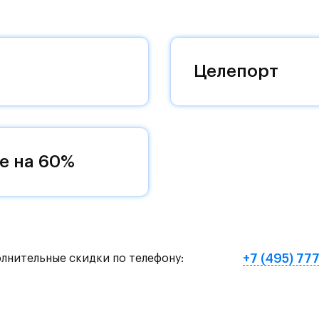
 комплексам, престижный статус западного
 добраться до столицы.
оквартиры с чистовой отделкой, закрытый двор 
Целепорт
ему «своей» территорией, куда хочется
и на Красногорское и Рублево-Успенское шоссе.
земное метро МЦД «Одинцово».
е на 60%
нут на «Северный обход Одинцово».
х и велосипедных прогулок, а в зимнее время го
е Подушкинского лесопарка расположены кафе и м
+7 (495) 77
олнительные скидки по телефону:
овый образ жизни и регулярно заниматься спорт
ртзале. Для комфортной жизни есть вся необходи