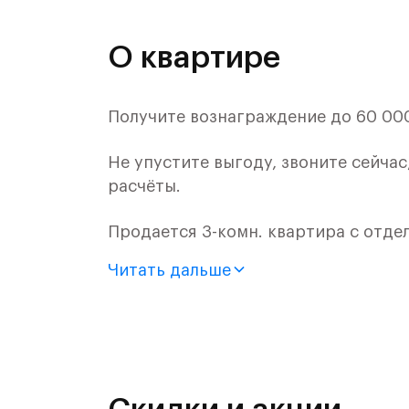
О квартире
Получите вознаграждение до 60 000 
Не упустите выгоду, звоните сейчас
расчёты.
Продается 3-комн. квартира с отде
монолитного дома (Корпус 57, Секци
Читать дальше
Цена указана с учетом готовой отде
«Рублевский квартал» — это эколог
и Подушкинским лесами.