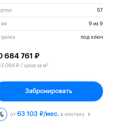
орпус
57
таж
9 из 9
тделка
под ключ
0 684 761 ₽
2
3 094 ₽ / цена за м
Забронировать
63 103 ₽/мес.
от
в ипотеку