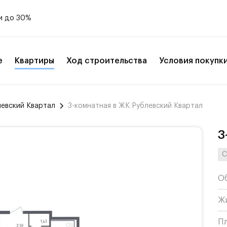
и до 30%
е
Квартиры
Ход строительства
Условия покупк
левский Квартал
3-комнатная в ЖК Рублевский Квартал
3
С
О
Ж
П