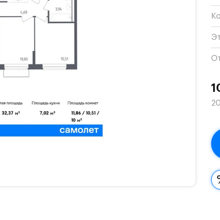
К
Э
О
1
20