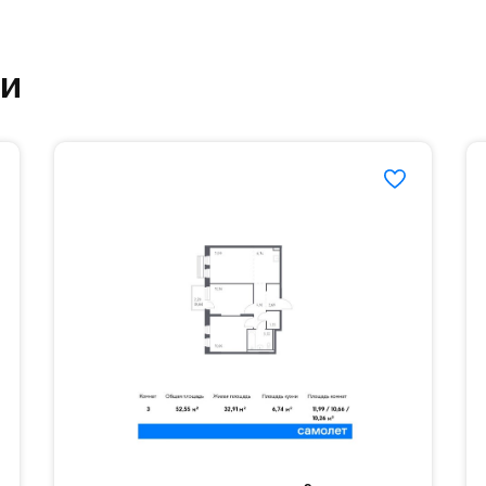
етский сад и школу. Также для наиболее одарён
ки
частной гимназии «Жуковка».
еленённые парковки.
езд осуществляется по пропускам.#yan19-2r1493