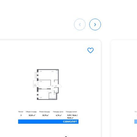
ных
368#