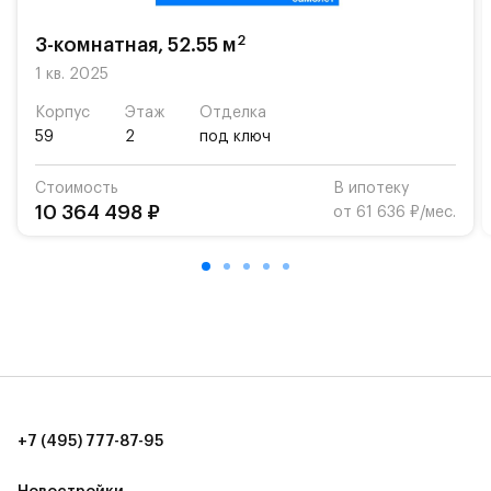
«Жуковка».
2
3-комнатная, 52.55 м
Для автомобилистов — закрытые озеленённые
парковки.
1 кв. 2025
Корпус
Этаж
Отделка
Территория квартала приватная, въезд
59
2
под ключ
осуществляется по пропускам.#yan19-2r1476230#
Стоимость
В ипотеку
10 364 498 ₽
от 61 636 ₽/мес.
+7 (495) 777-87-95