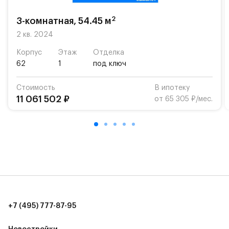
«Жуковка».
2
3-комнатная, 54.45 м
Для автомобилистов — закрытые озеленённые
парковки.
2 кв. 2024
Корпус
Этаж
Отделка
Территория квартала приватная, въезд
62
1
под ключ
осуществляется по пропускам.#yan19-2r1439624#
Стоимость
В ипотеку
11 061 502 ₽
от 65 305 ₽/мес.
+7 (495) 777-87-95