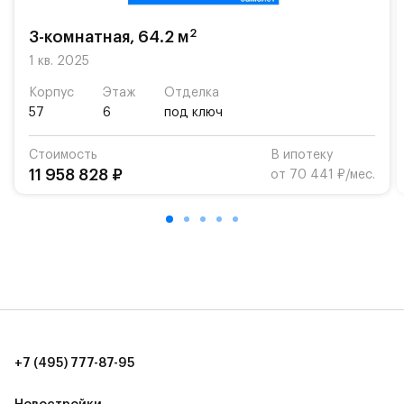
На территории квартала возведут детский сад и
школу. Также для наиболее одарённых детей есть
2
3-комнатная, 64.2 м
возможность посещения частной гимназии
1 кв. 2025
«Жуковка».
Корпус
Этаж
Отделка
Для автомобилистов — закрытые озеленённые
57
6
под ключ
парковки.
Стоимость
В ипотеку
Территория квартала приватная, въезд
11 958 828 ₽
от 70 441 ₽/мес.
осуществляется по пропускам.#yan19-2r1489557#
+7 (495) 777-87-95