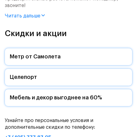
звоните!
Читать дальше
Продается 3-комн. квартира с отделкой. Квартира
расположена на 8 этаже 9 этажного монолитного
дома (Корпус 57, Секция 4) в ЖК «Рублевский
Скидки и акции
Квартал» от группы «Самолет».
Цена указана с учетом готовой отделки и кухни.
Метр от Самолета
«Рублевский квартал» — это экологичный проект
от группы Самолет рядом с Дубковским и
Целепорт
Подушкинским лесами.
Он сочетает близость к природным комплексам,
престижный статус западного направления и
Мебель и декор выгоднее на 60%
возможность удобно добраться до столицы.
Уютная малоэтажная застройка, евроквартиры с
Узнайте про персональные условия и
чистовой отделкой, закрытый двор без машин —
дополнительные скидки по телефону:
квартал станет по-настоящему «своей»