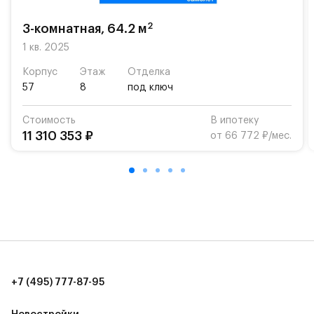
На территории квартала возведут детский сад и
школу. Также для наиболее одарённых детей есть
2
3-комнатная, 64.2 м
возможность посещения частной гимназии
1 кв. 2025
«Жуковка».
Корпус
Этаж
Отделка
Для автомобилистов — закрытые озеленённые
57
8
под ключ
парковки.
Стоимость
В ипотеку
Территория квартала приватная, въезд
11 310 353 ₽
от 66 772 ₽/мес.
осуществляется по пропускам.#yan19-2r1489557#
+7 (495) 777-87-95