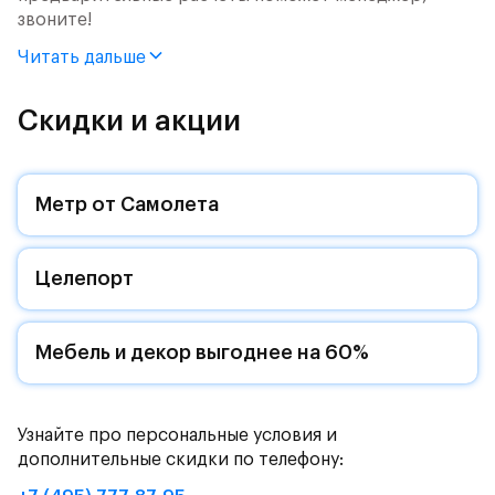
звоните!
Читать дальше
Продается 3-комн. квартира с отделкой. Квартира
расположена на 8 этаже 9 этажного монолитного
дома (Корпус 57, Секция 4) в ЖК «Рублевский
Скидки и акции
Квартал» от группы «Самолет».
Цена указана с учетом готовой отделки и кухни.
Метр от Самолета
«Рублевский квартал» — это экологичный проект
от группы Самолет рядом с Дубковским и
Целепорт
Подушкинским лесами.
Он сочетает близость к природным комплексам,
престижный статус западного направления и
Мебель и декор выгоднее на 60%
возможность удобно добраться до столицы.
Уютная малоэтажная застройка, евроквартиры с
Узнайте про персональные условия и
чистовой отделкой, закрытый двор без машин —
дополнительные скидки по телефону:
квартал станет по-настоящему «своей»