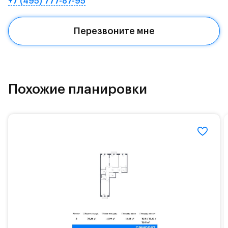
+7 (495) 777-87-95
Квартал находится рядом с выездами на
Красногорское и Рублево-Успенское шоссе.
Перезвоните мне
Поблизости расположено новое наземное метро
МЦД «Одинцово».
До МКАД можно добраться за 15 минут на
«Северный обход Одинцово».
Похожие планировки
Территория леса доступна для пеших и
велосипедных прогулок, а в зимнее время года —
для катания на лыжах. Также в зоне Подушкинского
лесопарка расположены кафе и места для
спокойного отдыха.
Расположение позволяет вести здоровый образ
жизни и регулярно заниматься спортом, как на
свежем воздухе, так и в спортзале. Для комфортной
жизни есть вся необходимая инфраструктура.
На территории квартала возведут детский сад и