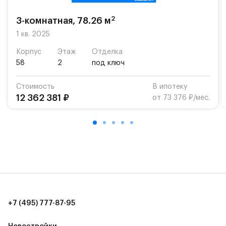
школу. Также для наиболее одарённых детей есть
возможность посещения частной гимназии
2
3-комнатная, 78.26 м
«Жуковка».
1 кв. 2025
Для автомобилистов — закрытые озеленённые
Корпус
Этаж
Отделка
парковки.
58
2
под ключ
Территория квартала приватная, въезд
Стоимость
В ипотеку
осуществляется по пропускам.#yan19-2r1413783#
12 362 381 ₽
от 73 376 ₽/мес.
+7 (495) 777-87-95