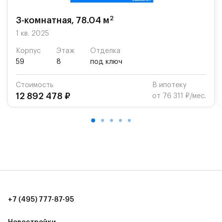
«Жуковка».
2
3-комнатная, 78.04 м
Для автомобилистов — закрытые озеленённые
парковки.
1 кв. 2025
Корпус
Этаж
Отделка
Территория квартала приватная, въезд
59
8
под ключ
осуществляется по пропускам.#yan19-2r1536826#
Стоимость
В ипотеку
12 892 478 ₽
от 76 311 ₽/мес.
+7 (495) 777-87-95